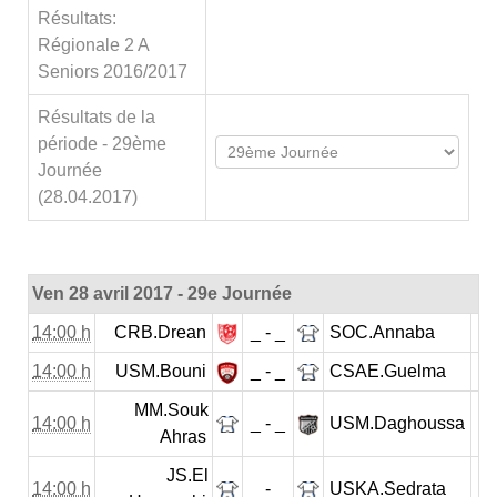
Résultats:
Régionale 2 A
Seniors 2016/2017
Résultats de la
période - 29ème
Journée
(28.04.2017)
Ven 28 avril 2017 - 29e Journée
14:00 h
CRB.Drean
_ - _
SOC.Annaba
14:00 h
USM.Bouni
_ - _
CSAE.Guelma
MM.Souk
14:00 h
_ - _
USM.Daghoussa
Ahras
JS.El
14:00 h
_ - _
USKA.Sedrata