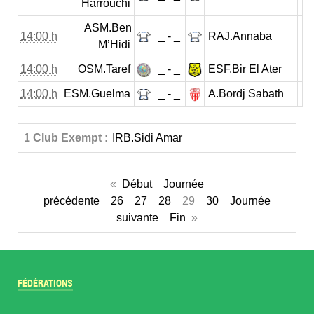
Harrouchi
ASM.Ben
14:00 h
_ - _
RAJ.Annaba
M’Hidi
14:00 h
OSM.Taref
_ - _
ESF.Bir El Ater
14:00 h
ESM.Guelma
_ - _
A.Bordj Sabath
1 Club Exempt :
IRB.Sidi Amar
«
Début
Journée
précédente
26
27
28
29
30
Journée
suivante
Fin
»
FÉDÉRATIONS