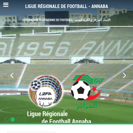
LIGUE RÉGIONALE DE FOOTBALL - ANNABA
FÉDÉRATION ALGÉRIENNE DE FOOTBALL - الاتحاد الجزائري لكرة القدم
Ligue Régionale
de Football Annaba
www.LRF-Annaba.org