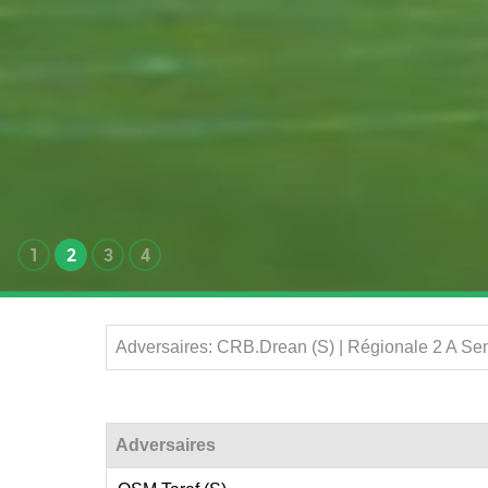
1
2
3
4
Adversaires: CRB.Drean (S) | Régionale 2 A Se
Adversaires