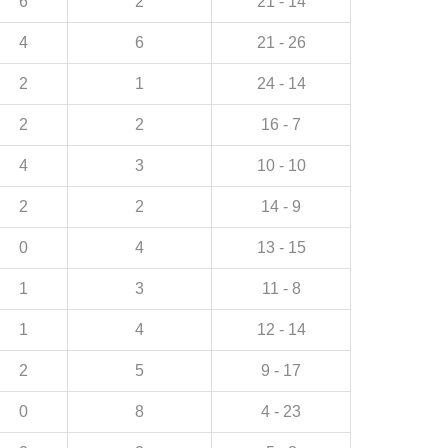
6
2
21 - 14
4
6
21 - 26
2
1
24 - 14
2
2
16 - 7
4
3
10 - 10
2
2
14 - 9
0
4
13 - 15
1
3
11 - 8
1
4
12 - 14
2
5
9 - 17
0
8
4 - 23