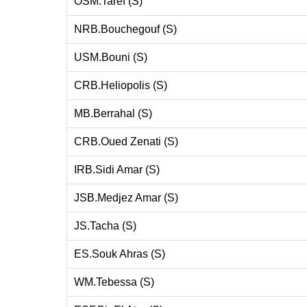
OSM.Taref (S)
NRB.Bouchegouf (S)
USM.Bouni (S)
CRB.Heliopolis (S)
MB.Berrahal (S)
CRB.Oued Zenati (S)
IRB.Sidi Amar (S)
JSB.Medjez Amar (S)
JS.Tacha (S)
ES.Souk Ahras (S)
WM.Tebessa (S)