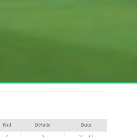
Nul
Défaite
Buts