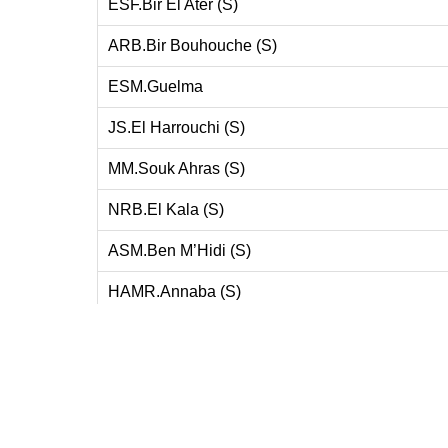
ESF.Bir El Ater (S)
ARB.Bir Bouhouche (S)
ESM.Guelma
JS.El Harrouchi (S)
MM.Souk Ahras (S)
NRB.El Kala (S)
ASM.Ben M’Hidi (S)
HAMR.Annaba (S)
CRB.Houari Boumediene (S)
NRB.Tamlouka (S)
US.Boukhadra (S)