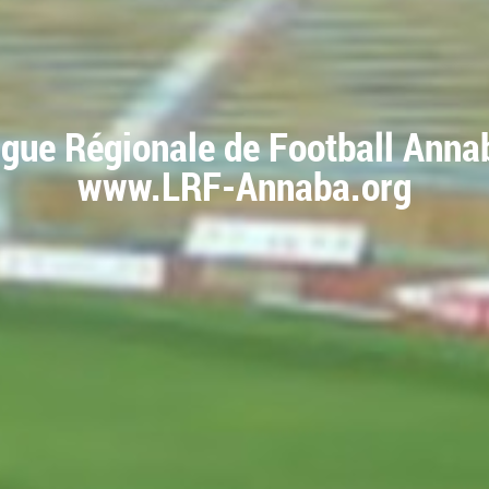
igue Régionale de Football Anna
www.LRF-Annaba.org