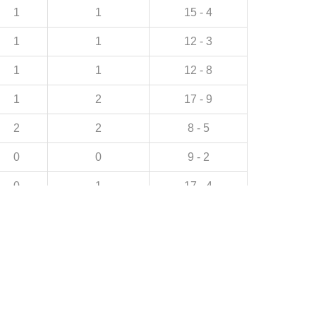
1
1
15 - 4
1
1
12 - 3
1
1
12 - 8
1
2
17 - 9
2
2
8 - 5
0
0
9 - 2
0
1
17 - 4
2
2
6 - 7
0
0
12 - 2
0
1
7 - 2
1
0
5 - 0