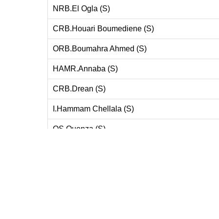
NRB.El Ogla (S)
CRB.Houari Boumediene (S)
ORB.Boumahra Ahmed (S)
HAMR.Annaba (S)
CRB.Drean (S)
I.Hammam Chellala (S)
OS.Ouenza (S)
IRB.Sedrata (S)
USM.Daghoussa (S)
NRB.Tamlouka (S)
SOC.Annaba (S)