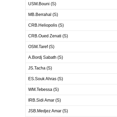
USM.Bouni (S)
MB.Berrahal (S)
CRB.Heliopolis (S)
CRB.Oued Zenati (S)
OSM.Taref (S)
A.Bordj Sabath (S)
JS.Tacha (S)
ES.Souk Ahras (S)
WM.Tebessa (S)
IRB.Sidi Amar (S)
JSB.Medjez Amar (S)