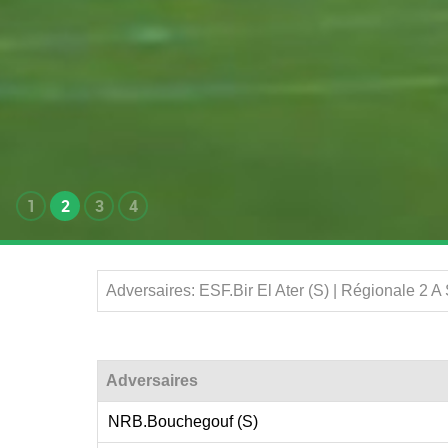
1
2
3
4
Adversaires: ESF.Bir El Ater (S) | Régionale 2 
Adversaires
NRB.Bouchegouf (S)