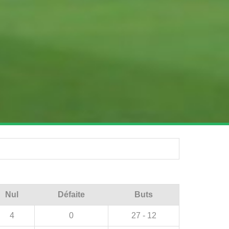
Nul
Défaite
Buts
4
0
27 - 12