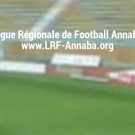
igue Régionale de Football Anna
www.LRF-Annaba.org