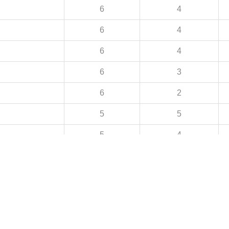
6
4
6
4
6
4
6
3
6
2
5
5
5
4
5
1
4
4
4
3
4
3