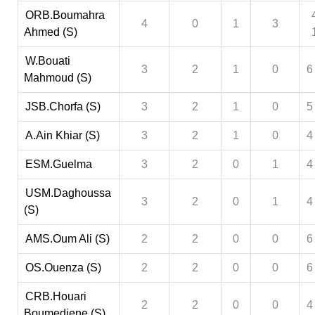
ORB.Boumahra
4
0
1
3
Ahmed (S)
W.Bouati
3
2
1
0
6
Mahmoud (S)
JSB.Chorfa (S)
3
2
1
0
5
A.Ain Khiar (S)
3
2
1
0
4
ESM.Guelma
3
2
0
1
4
USM.Daghoussa
3
2
0
1
4
(S)
AMS.Oum Ali (S)
2
2
0
0
6
OS.Ouenza (S)
2
2
0
0
6
CRB.Houari
2
2
0
0
4
Boumediene (S)