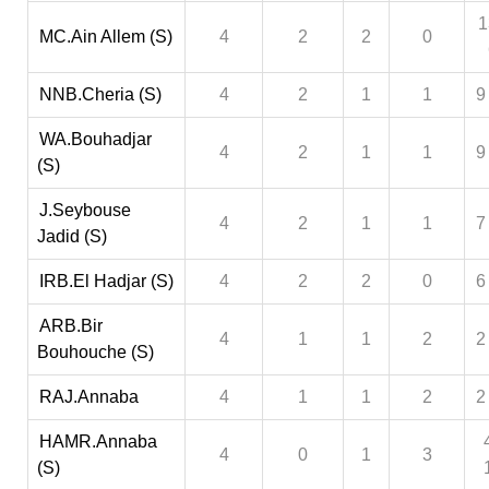
1
MC.Ain Allem (S)
4
2
2
0
NNB.Cheria (S)
4
2
1
1
9
WA.Bouhadjar
4
2
1
1
9
(S)
J.Seybouse
4
2
1
1
7
Jadid (S)
IRB.El Hadjar (S)
4
2
2
0
6
ARB.Bir
4
1
1
2
2
Bouhouche (S)
RAJ.Annaba
4
1
1
2
2
HAMR.Annaba
4
0
1
3
(S)