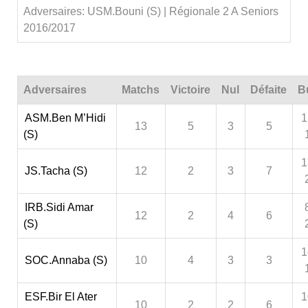
Adversaires: USM.Bouni (S) | Régionale 2 A Seniors
2016/2017
Adversaires
Matchs
Victoire
Nul
Défaite
B
ASM.Ben M’Hidi
1
13
5
3
5
(S)
1
JS.Tacha (S)
12
2
3
7
IRB.Sidi Amar
12
2
4
6
(S)
1
SOC.Annaba (S)
10
4
3
3
ESF.Bir El Ater
1
10
2
2
6