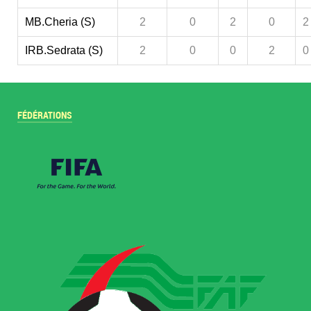
MB.Cheria (S)
2
0
2
0
2
IRB.Sedrata (S)
2
0
0
2
0
FÉDÉRATIONS