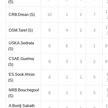
(S)
1
CRB.Drean (S)
10
1
2
7
1
OSM.Taref (S)
9
4
2
3
USKA.Sedrata
8
6
1
1
9
(S)
CSAE.Guelma
8
3
3
2
9
(S)
ES.Souk Ahras
8
2
1
5
(S)
NRB.Bouchegouf
8
1
2
5
(S)
A.Bordj Sabath
1