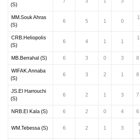
7
3
1
3
(S)
MM.Souk Ahras
1
6
5
1
0
(S)
CRB.Heliopolis
1
6
4
1
1
(S)
MB.Berrahal (S)
6
3
0
3
8
WIFAK.Annaba
6
3
2
1
8
(S)
JS.El Harrouchi
6
2
1
3
7
(S)
NRB.El Kala (S)
6
2
0
4
6
WM.Tebessa (S)
6
2
1
3