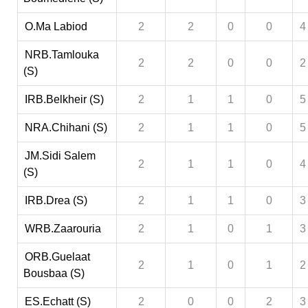
O.Ma Labiod
2
2
0
0
4
NRB.Tamlouka
2
2
0
0
2
(S)
IRB.Belkheir (S)
2
1
1
0
5
NRA.Chihani (S)
2
1
1
0
5
JM.Sidi Salem
2
1
1
0
4
(S)
IRB.Drea (S)
2
1
1
0
3
WRB.Zaarouria
2
1
0
1
3
ORB.Guelaat
2
1
0
1
2
Bousbaa (S)
ES.Echatt (S)
2
0
0
2
3