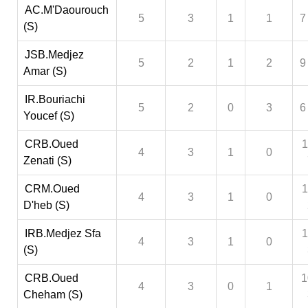
AC.M'Daourouch
5
3
1
1
7
(S)
JSB.Medjez
5
2
1
2
9
Amar (S)
IR.Bouriachi
5
2
0
3
6
Youcef (S)
CRB.Oued
1
4
3
1
0
Zenati (S)
CRM.Oued
1
4
3
1
0
D'heb (S)
IRB.Medjez Sfa
1
4
3
1
0
(S)
CRB.Oued
1
4
3
0
1
Cheham (S)