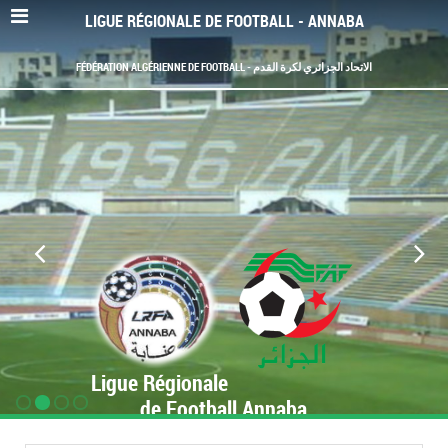
LIGUE RÉGIONALE DE FOOTBALL - ANNABA
FÉDÉRATION ALGÉRIENNE DE FOOTBALL - الاتحاد الجزائري لكرة القدم
Ligue Régionale
de Football Annaba
www.LRF-Annaba.org