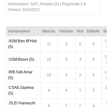
Adversaires: SOC.Annaba (S) | Régionale 2 A
Seniors 2016/2017
Adversaires
Matchs
Victoire
Nul
Défaite
B
ASM.Ben M’Hidi
1
11
3
0
8
(S)
1
USM.Bouni (S)
10
3
3
4
IRB.Sidi Amar
1
10
3
2
5
(S)
CSAE.Guelma
1
8
4
2
2
(S)
JS.El Harrouchi
8
2
2
4