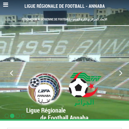
LIGUE RÉGIONALE DE FOOTBALL - ANNABA
FÉDÉRATION ALGÉRIENNE DE FOOTBALL - الاتحاد الجزائري لكرة القدم
Ligue Régionale
de Football Annaba
www.LRF-Annaba.org