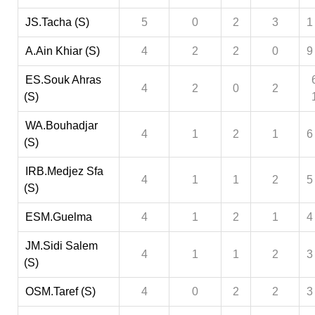
JS.Tacha (S)
5
0
2
3
1
A.Ain Khiar (S)
4
2
2
0
9
ES.Souk Ahras
4
2
0
2
(S)
WA.Bouhadjar
4
1
2
1
6
(S)
IRB.Medjez Sfa
4
1
1
2
5
(S)
ESM.Guelma
4
1
2
1
4
JM.Sidi Salem
4
1
1
2
3
(S)
OSM.Taref (S)
4
0
2
2
3