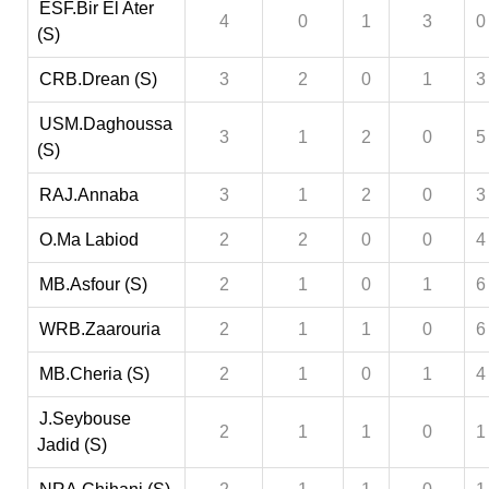
ESF.Bir El Ater
4
0
1
3
0
(S)
CRB.Drean (S)
3
2
0
1
3
USM.Daghoussa
3
1
2
0
5
(S)
RAJ.Annaba
3
1
2
0
3
O.Ma Labiod
2
2
0
0
4
MB.Asfour (S)
2
1
0
1
6
WRB.Zaarouria
2
1
1
0
6
MB.Cheria (S)
2
1
0
1
4
J.Seybouse
2
1
1
0
1
Jadid (S)