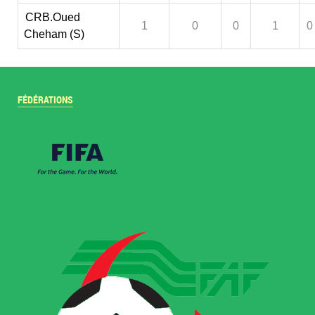
CRB.Oued
1
0
0
1
0
Cheham (S)
FÉDÉRATIONS