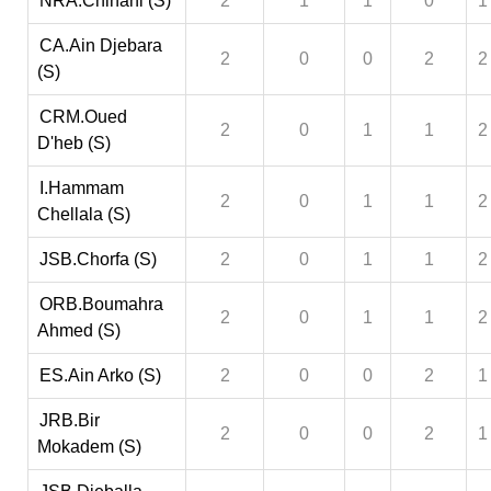
NRA.Chihani (S)
2
1
1
0
1
CA.Ain Djebara
2
0
0
2
2
(S)
CRM.Oued
2
0
1
1
2
D'heb (S)
I.Hammam
2
0
1
1
2
Chellala (S)
JSB.Chorfa (S)
2
0
1
1
2
ORB.Boumahra
2
0
1
1
2
Ahmed (S)
ES.Ain Arko (S)
2
0
0
2
1
JRB.Bir
2
0
0
2
1
Mokadem (S)