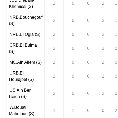
JSB.Djeballa
2
0
0
2
1
Khemissi (S)
NRB.Bouchegouf
2
0
0
2
1
(S)
NRB.El Ogla (S)
2
0
0
2
1
CRB.El Eulma
2
0
0
2
0
(S)
MC.Ain Allem (S)
2
0
0
2
0
URB.El
2
0
0
2
0
Houidjbet (S)
US.Ain Ben
2
0
0
2
0
Beida (S)
W.Bouati
1
1
0
0
2
Mahmoud (S)