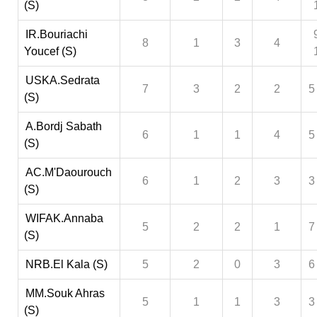
(S)
IR.Bouriachi
8
1
3
4
Youcef (S)
USKA.Sedrata
7
3
2
2
5
(S)
A.Bordj Sabath
6
1
1
4
5
(S)
AC.M'Daourouch
6
1
2
3
3
(S)
WIFAK.Annaba
5
2
2
1
7
(S)
NRB.El Kala (S)
5
2
0
3
6
MM.Souk Ahras
5
1
1
3
3
(S)