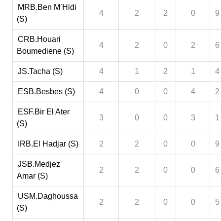
MRB.Ben M’Hidi
4
2
2
0
9
(S)
CRB.Houari
4
2
0
2
6
Boumediene (S)
JS.Tacha (S)
4
1
2
1
4
ESB.Besbes (S)
4
0
0
4
2
ESF.Bir El Ater
3
0
0
3
1
(S)
IRB.El Hadjar (S)
2
2
0
0
9
JSB.Medjez
2
2
0
0
6
Amar (S)
USM.Daghoussa
2
2
0
0
5
(S)