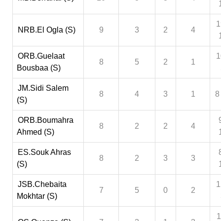
1
NRB.El Ogla (S)
9
3
2
4
ORB.Guelaat
1
8
5
2
1
Bousbaa (S)
JM.Sidi Salem
8
4
3
1
8
(S)
ORB.Boumahra
8
2
2
4
Ahmed (S)
ES.Souk Ahras
8
2
3
3
(S)
JSB.Chebaita
1
7
5
0
2
Mokhtar (S)
1