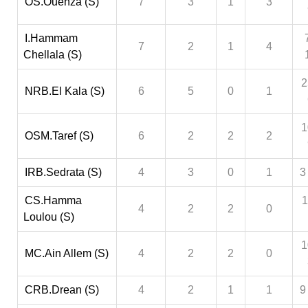
OS.Ouenza (S)
7
3
1
3
I.Hammam
7
2
1
4
Chellala (S)
2
NRB.El Kala (S)
6
5
0
1
1
OSM.Taref (S)
6
2
2
2
IRB.Sedrata (S)
4
3
0
1
3
CS.Hamma
1
4
2
2
0
Loulou (S)
1
MC.Ain Allem (S)
4
2
2
0
CRB.Drean (S)
4
2
1
1
9