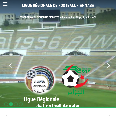
LIGUE RÉGIONALE DE FOOTBALL - ANNABA
FÉDÉRATION ALGÉRIENNE DE FOOTBALL - الاتحاد الجزائري لكرة القدم
Ligue Régionale
de Football Annaba
www.LRF-Annaba.org