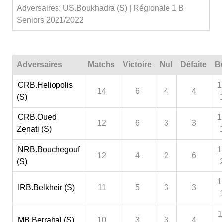
Adversaires: US.Boukhadra (S) | Régionale 1 B
Seniors 2021/2022
Adversaires
Matchs
Victoire
Nul
Défaite
B
CRB.Heliopolis
1
14
6
4
4
(S)
CRB.Oued
1
12
6
3
3
Zenati (S)
NRB.Bouchegouf
1
12
4
2
6
(S)
1
IRB.Belkheir (S)
11
5
3
3
1
MB.Berrahal (S)
10
3
3
4