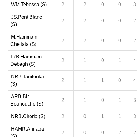
WM.Tebessa (S)
2
2
0
0
3
JS.Pont Blanc
2
2
0
0
2
(S)
M.Hammam
2
2
0
0
2
Chellala (S)
IRB.Hammam
2
1
0
1
4
Debagh (S)
NRB.Tamlouka
2
1
1
0
4
(S)
ARB.Bir
2
1
0
1
3
Bouhouche (S)
NRB.Cheria (S)
2
0
1
1
3
HAMR.Annaba
2
0
0
2
2
(S)