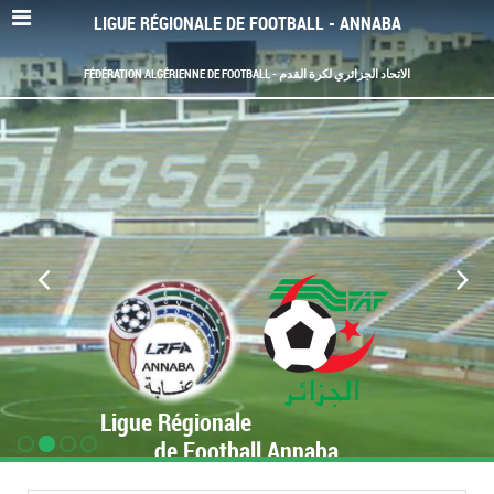
LIGUE RÉGIONALE DE FOOTBALL - ANNABA
FÉDÉRATION ALGÉRIENNE DE FOOTBALL - الاتحاد الجزائري لكرة القدم
Ligue Régionale
de Football Annaba
www.LRF-Annaba.org