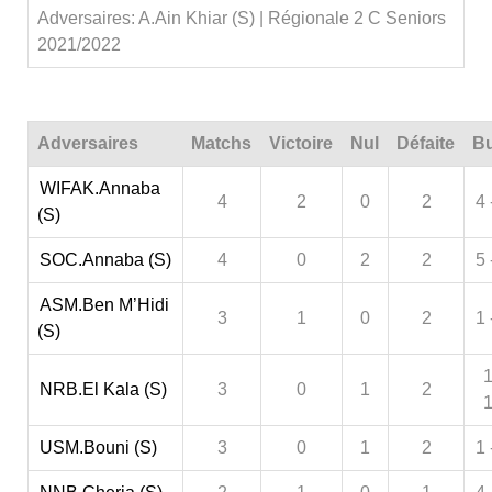
Adversaires: A.Ain Khiar (S) | Régionale 2 C Seniors
2021/2022
Adversaires
Matchs
Victoire
Nul
Défaite
Bu
WIFAK.Annaba
4
2
0
2
4 
(S)
SOC.Annaba (S)
4
0
2
2
5 
ASM.Ben M’Hidi
3
1
0
2
1 
(S)
1
NRB.El Kala (S)
3
0
1
2
USM.Bouni (S)
3
0
1
2
1 