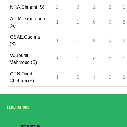
NRA.Chihani (S)
2
0
1
1
1 
AC.M'Daourouch
1
1
0
0
2 
(S)
CSAE.Guelma
1
1
0
0
2 
(S)
W.Bouati
1
1
0
0
1 
Mahmoud (S)
CRB.Oued
1
0
1
0
0 
Cheham (S)
FÉDÉRATIONS