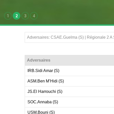
1
2
3
4
Adversaires: CSAE.Guelma (S) | Régionale 2 A
Adversaires
IRB.Sidi Amar (S)
ASM.Ben M’Hidi (S)
JS.El Harrouchi (S)
SOC.Annaba (S)
USM.Bouni (S)