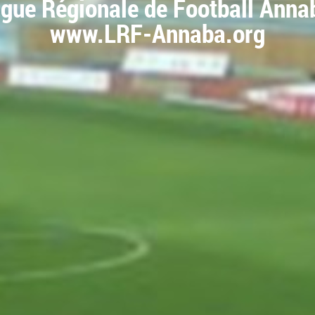
igue Régionale de Football Anna
www.LRF-Annaba.org