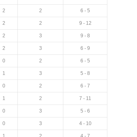
2
2
6 - 5
2
2
9 - 12
2
3
9 - 8
2
3
6 - 9
0
2
6 - 5
1
3
5 - 8
0
2
6 - 7
1
2
7 - 11
0
3
5 - 6
0
3
4 - 10
1
2
4 - 7