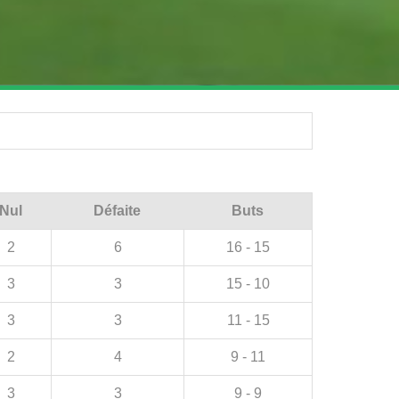
Nul
Défaite
Buts
2
6
16 - 15
3
3
15 - 10
3
3
11 - 15
2
4
9 - 11
3
3
9 - 9