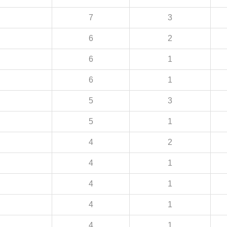
7
3
6
2
6
1
6
1
5
3
5
1
4
2
4
1
4
1
4
1
4
1