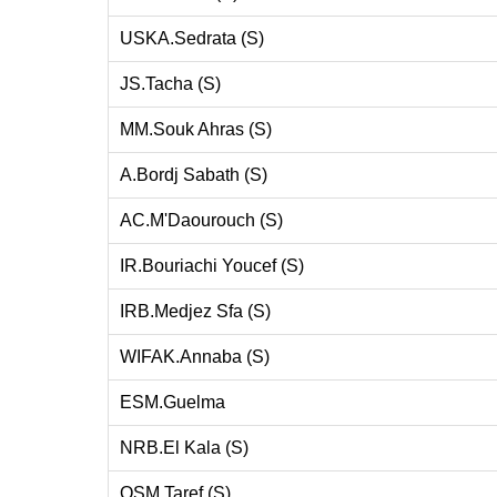
USKA.Sedrata (S)
JS.Tacha (S)
MM.Souk Ahras (S)
A.Bordj Sabath (S)
AC.M'Daourouch (S)
IR.Bouriachi Youcef (S)
IRB.Medjez Sfa (S)
WIFAK.Annaba (S)
ESM.Guelma
NRB.El Kala (S)
OSM.Taref (S)