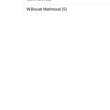
W.Bouati Mahmoud (S)
RAJ.Annaba
USM.Daghoussa (S)
JSB.Chorfa (S)
CRB.Drean (S)
ESF.Bir El Ater (S)
O.Ma Labiod
PC.Guelma (S)
JSB.Djeballa Khemissi (S)
ORB.Guelaat Bousbaa (S)
WRB.Zaarouria