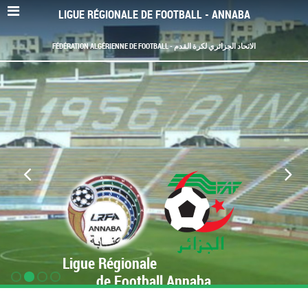
LIGUE RÉGIONALE DE FOOTBALL - ANNABA
FÉDÉRATION ALGÉRIENNE DE FOOTBALL - الاتحاد الجزائري لكرة القدم
Ligue Régionale
de Football Annaba
www.LRF-Annaba.org