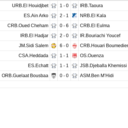
URB.El Houidjbet
1 - 0
IRB.Taoura
ES.Ain Arko
2 - 1
NRB.El Kala
CRB.Oued Cheham
0 - 6
CRB.El Eulma
IRB.El Hadjar
2 - 0
IR.Bouriachi Youcef
JM.Sidi Salem
6 - 0
CRB.Houari Boumedie
CSA.Heddada
1 - 1
OS.Ouenza
ES.Echatt
1 - 1
JSB.Djeballa Khemissi
ORB.Guelaat Bousbaa
0 - 0
ASM.Ben M’Hidi
ournée précédente
01
02
03
04
05
06
Journée suiv