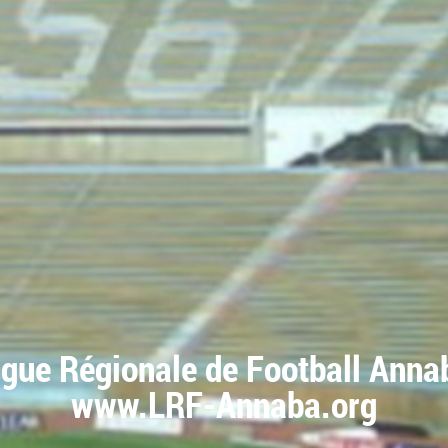
igue Régionale de Football Anna
www.LRF-Annaba.org