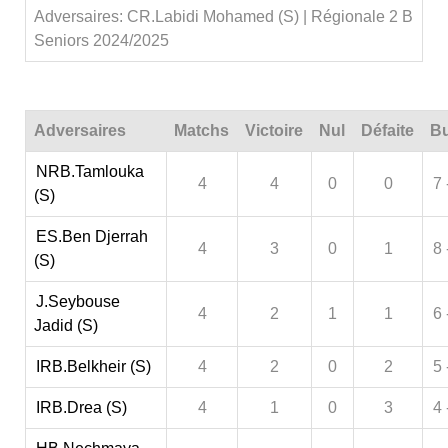
Adversaires: CR.Labidi Mohamed (S) | Régionale 2 B
Seniors 2024/2025
Adversaires
Matchs
Victoire
Nul
Défaite
Bu
NRB.Tamlouka
4
4
0
0
7 
(S)
ES.Ben Djerrah
4
3
0
1
8 
(S)
J.Seybouse
4
2
1
1
6 
Jadid (S)
IRB.Belkheir (S)
4
2
0
2
5 
IRB.Drea (S)
4
1
0
3
4 