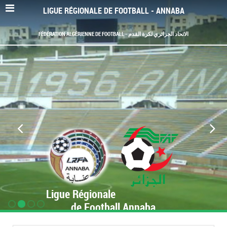
LIGUE RÉGIONALE DE FOOTBALL - ANNABA
FÉDÉRATION ALGÉRIENNE DE FOOTBALL - الاتحاد الجزائري لكرة القدم
Ligue Régionale
de Football Annaba
www.LRF-Annaba.org