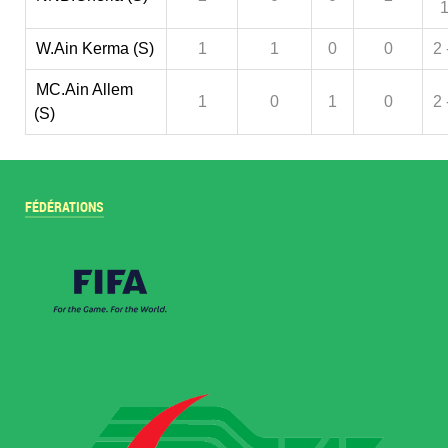
W.Ain Kerma (S)
1
1
0
0
2 
MC.Ain Allem
1
0
1
0
2 
(S)
FÉDÉRATIONS