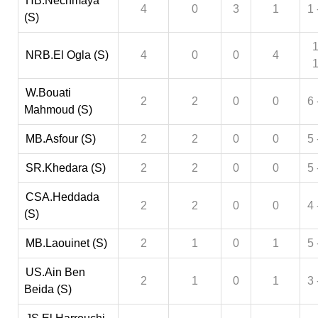
HB.Nechmaya
4
0
3
1
1 
(S)
1
NRB.El Ogla (S)
4
0
0
4
W.Bouati
2
2
0
0
6 
Mahmoud (S)
MB.Asfour (S)
2
2
0
0
5 
SR.Khedara (S)
2
2
0
0
5 
CSA.Heddada
2
2
0
0
4 
(S)
MB.Laouinet (S)
2
1
0
1
5 
US.Ain Ben
2
1
0
1
3 
Beida (S)