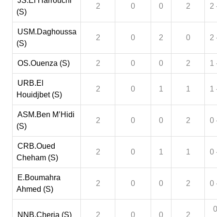
JS.El Harrouchi
2
0
0
2
2 
(S)
USM.Daghoussa
2
0
2
0
2 
(S)
OS.Ouenza (S)
2
0
0
2
1 
URB.El
2
0
1
1
1 
Houidjbet (S)
ASM.Ben M’Hidi
2
0
0
2
0 
(S)
CRB.Oued
2
0
1
1
0 
Cheham (S)
E.Boumahra
2
0
0
2
0 
Ahmed (S)
0
NNB.Cheria (S)
2
0
0
2