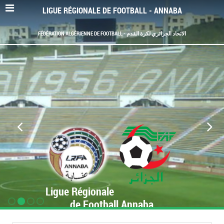
LIGUE RÉGIONALE DE FOOTBALL - ANNABA
FÉDÉRATION ALGÉRIENNE DE FOOTBALL - الاتحاد الجزائري لكرة القدم
Ligue Régionale
de Football Annaba
www.LRF-Annaba.org