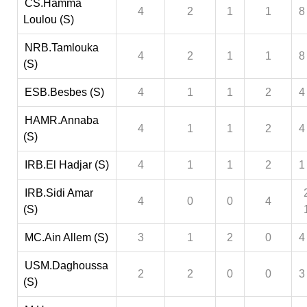
CS.Hamma
4
2
1
1
8
Loulou (S)
NRB.Tamlouka
4
2
1
1
8
(S)
ESB.Besbes (S)
4
1
1
2
4
HAMR.Annaba
4
1
1
2
4
(S)
IRB.El Hadjar (S)
4
1
1
2
1
IRB.Sidi Amar
4
0
0
4
(S)
MC.Ain Allem (S)
3
1
2
0
4
USM.Daghoussa
2
2
0
0
3
(S)