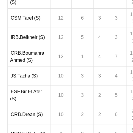
(S)
1
OSM.Taref (S)
12
6
3
3
1
IRB.Belkheir (S)
12
5
4
3
ORB.Boumahra
1
12
1
4
7
Ahmed (S)
1
JS.Tacha (S)
10
3
3
4
ESF.Bir El Ater
1
10
3
2
5
(S)
CRB.Drean (S)
10
2
2
6