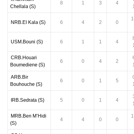
8
1
3
4
Chellala (S)
1
NRB.El Kala (S)
6
4
2
0
USM.Bouni (S)
6
1
1
4
CRB.Houari
6
0
4
2
Boumediene (S)
ARB.Bir
6
0
1
5
Bouhouche (S)
IRB.Sedrata (S)
5
0
1
4
MRB.Ben M’Hidi
1
4
4
0
0
(S)