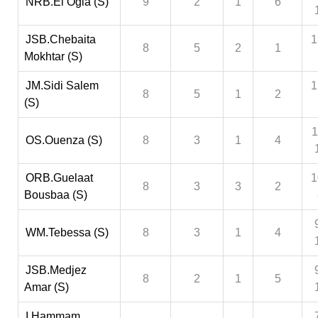
NRB.El Ogla (S)
9
2
1
6
JSB.Chebaita
1
8
5
2
1
Mokhtar (S)
JM.Sidi Salem
1
8
5
1
2
(S)
1
OS.Ouenza (S)
8
3
1
4
ORB.Guelaat
1
8
3
3
2
Bousbaa (S)
WM.Tebessa (S)
8
3
1
4
JSB.Medjez
8
2
1
5
Amar (S)
I.Hammam