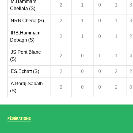
M.Hammam
2
1
0
1
3
Chellala (S)
NRB.Cheria (S)
2
1
0
1
3
IRB.Hammam
2
1
0
1
2
Debagh (S)
JS.Pont Blanc
2
0
1
1
4
(S)
ES.Echatt (S)
2
0
0
2
2
A.Bordj Sabath
2
0
0
2
0
(S)
FÉDÉRATIONS