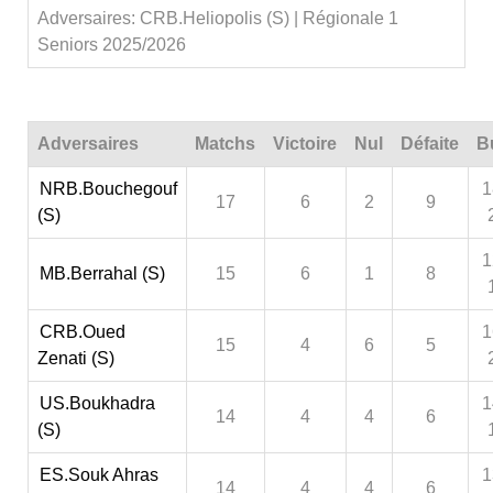
Adversaires: CRB.Heliopolis (S) | Régionale 1
Seniors 2025/2026
Adversaires
Matchs
Victoire
Nul
Défaite
B
NRB.Bouchegouf
1
17
6
2
9
(S)
1
MB.Berrahal (S)
15
6
1
8
CRB.Oued
1
15
4
6
5
Zenati (S)
US.Boukhadra
1
14
4
4
6
(S)
ES.Souk Ahras
1
14
4
4
6