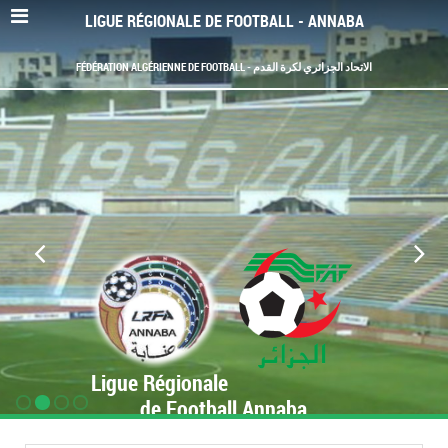
LIGUE RÉGIONALE DE FOOTBALL - ANNABA
FÉDÉRATION ALGÉRIENNE DE FOOTBALL - الاتحاد الجزائري لكرة القدم
Ligue Régionale
de Football Annaba
www.LRF-Annaba.org