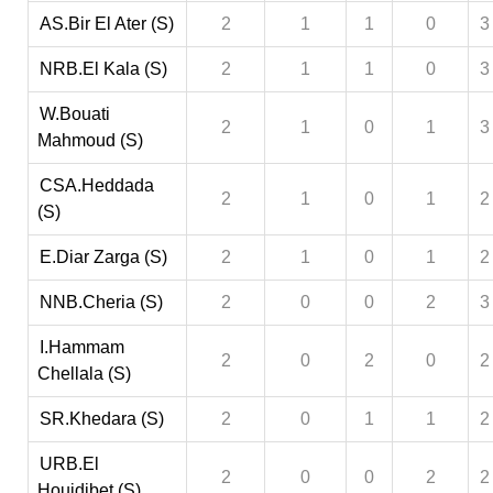
AS.Bir El Ater (S)
2
1
1
0
3
NRB.El Kala (S)
2
1
1
0
3
W.Bouati
2
1
0
1
3
Mahmoud (S)
CSA.Heddada
2
1
0
1
2
(S)
E.Diar Zarga (S)
2
1
0
1
2
NNB.Cheria (S)
2
0
0
2
3
I.Hammam
2
0
2
0
2
Chellala (S)
SR.Khedara (S)
2
0
1
1
2
URB.El
2
0
0
2
2
Houidjbet (S)