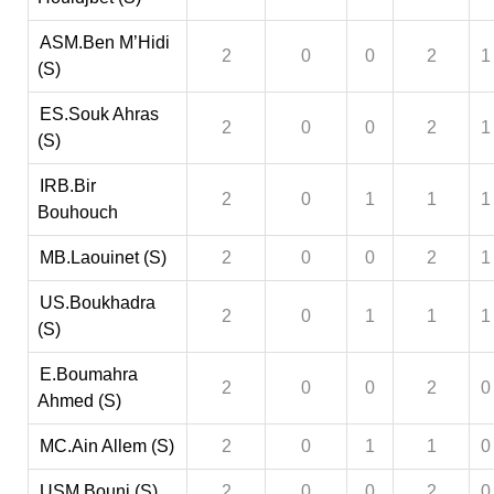
ASM.Ben M’Hidi
2
0
0
2
1
(S)
ES.Souk Ahras
2
0
0
2
1
(S)
IRB.Bir
2
0
1
1
1
Bouhouch
MB.Laouinet (S)
2
0
0
2
1
US.Boukhadra
2
0
1
1
1
(S)
E.Boumahra
2
0
0
2
0
Ahmed (S)
MC.Ain Allem (S)
2
0
1
1
0
USM.Bouni (S)
2
0
0
2
0