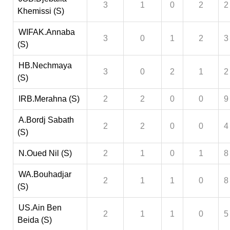
3
1
0
2
2
Khemissi (S)
WIFAK.Annaba
3
0
1
2
3
(S)
HB.Nechmaya
3
0
2
1
2
(S)
IRB.Merahna (S)
2
2
0
0
9
A.Bordj Sabath
2
2
0
0
4
(S)
N.Oued Nil (S)
2
1
0
1
8
WA.Bouhadjar
2
1
1
0
8
(S)
US.Ain Ben
2
1
1
0
5
Beida (S)