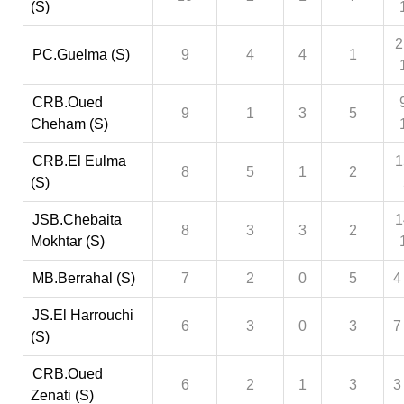
(S)
2
PC.Guelma (S)
9
4
4
1
CRB.Oued
9
1
3
5
Cheham (S)
CRB.El Eulma
1
8
5
1
2
(S)
JSB.Chebaita
1
8
3
3
2
Mokhtar (S)
MB.Berrahal (S)
7
2
0
5
4
JS.El Harrouchi
6
3
0
3
7
(S)
CRB.Oued
6
2
1
3
3
Zenati (S)