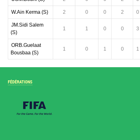
W.Ain Kerma (S)
2
0
0
2
0
JM.Sidi Salem
1
1
0
0
3
(S)
ORB.Guelaat
1
0
1
0
1
Bousbaa (S)
FÉDÉRATIONS