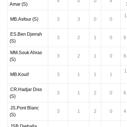
4
0
0
4
Amar (S)
1
MB.Asfour (S)
3
3
0
0
ES.Ben Djerrah
3
2
1
0
6
(S)
MM.Souk Ahras
3
2
1
0
6
(S)
1
MB.Kouif
3
1
1
1
CR.Hadjar Diss
3
1
2
0
6
(S)
JS.Pont Blanc
3
1
2
0
4
(S)
JSB.Djeballa