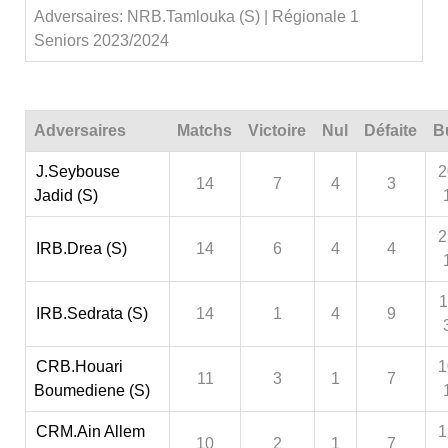
Adversaires: NRB.Tamlouka (S) | Régionale 1
Seniors 2023/2024
Adversaires
Matchs
Victoire
Nul
Défaite
B
J.Seybouse
2
14
7
4
3
Jadid (S)
2
IRB.Drea (S)
14
6
4
4
1
IRB.Sedrata (S)
14
1
4
9
CRB.Houari
1
11
3
1
7
Boumediene (S)
CRM.Ain Allem
1
10
2
1
7