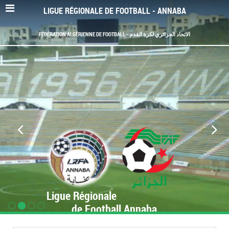
LIGUE RÉGIONALE DE FOOTBALL - ANNABA
FÉDÉRATION ALGÉRIENNE DE FOOTBALL - الاتحاد الجزائري لكرة القدم
Ligue Régionale
de Football Annaba
www.LRF-Annaba.org