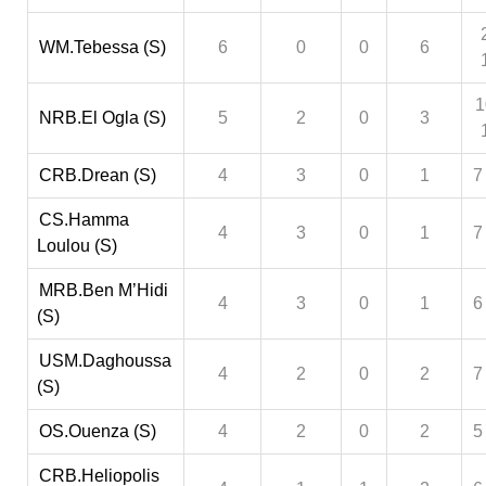
WM.Tebessa (S)
6
0
0
6
1
NRB.El Ogla (S)
5
2
0
3
CRB.Drean (S)
4
3
0
1
7
CS.Hamma
4
3
0
1
7
Loulou (S)
MRB.Ben M’Hidi
4
3
0
1
6
(S)
USM.Daghoussa
4
2
0
2
7
(S)
OS.Ouenza (S)
4
2
0
2
5
CRB.Heliopolis