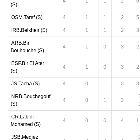
4
1
1
2
6
(S)
OSM.Taref (S)
4
1
1
2
5
IRB.Belkheir (S)
4
1
1
2
3
ARB.Bir
4
1
0
3
2
Bouhouche (S)
ESF.Bir El Ater
4
1
0
3
2
(S)
JS.Tacha (S)
4
0
1
3
3
NRB.Bouchegouf
4
0
1
3
(S)
CR.Labidi
4
0
0
4
1
Mohamed (S)
JSB.Medjez