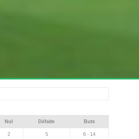
Nul
Défaite
Buts
2
5
6 - 14