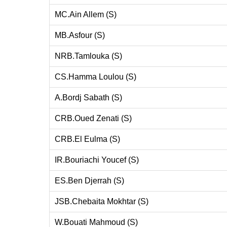
MC.Ain Allem (S)
MB.Asfour (S)
NRB.Tamlouka (S)
CS.Hamma Loulou (S)
A.Bordj Sabath (S)
CRB.Oued Zenati (S)
CRB.El Eulma (S)
IR.Bouriachi Youcef (S)
ES.Ben Djerrah (S)
JSB.Chebaita Mokhtar (S)
W.Bouati Mahmoud (S)