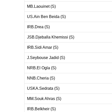
MB.Laouinet (S)
US.Ain Ben Beida (S)
IRB.Drea (S)
JSB.Djeballa Khemissi (S)
IRB.Sidi Amar (S)
J.Seybouse Jadid (S)
NRB.El Ogla (S)
NNB.Cheria (S)
USKA.Sedrata (S)
MM.Souk Ahras (S)
IRB.Belkheir (S)