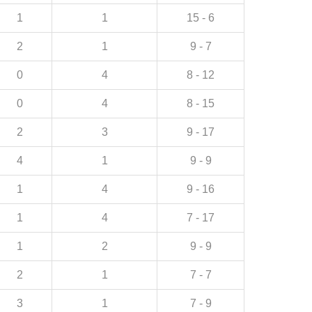
1
1
15 - 6
2
1
9 - 7
0
4
8 - 12
0
4
8 - 15
2
3
9 - 17
4
1
9 - 9
1
4
9 - 16
1
4
7 - 17
1
2
9 - 9
2
1
7 - 7
3
1
7 - 9