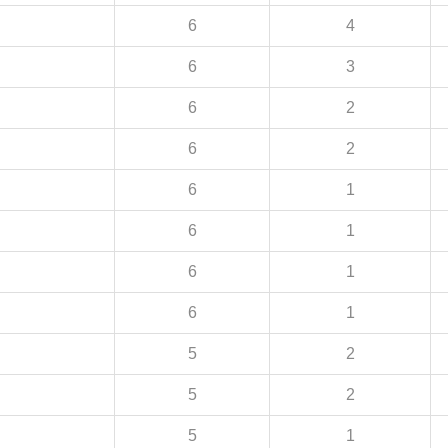
6
4
6
3
6
2
6
2
6
1
6
1
6
1
6
1
5
2
5
2
5
1