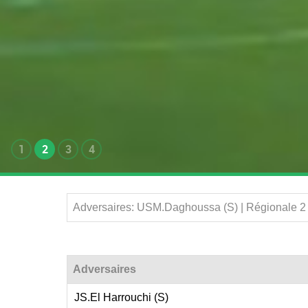
1
2
3
4
Adversaires: USM.Daghoussa (S) | Régionale 2
Adversaires
JS.El Harrouchi (S)