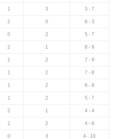
1
3
3 - 7
2
0
6 - 3
0
2
5 - 7
2
1
8 - 9
1
2
7 - 9
1
2
7 - 8
1
2
6 - 8
1
2
5 - 7
2
1
4 - 4
1
2
4 - 6
0
3
4 - 10