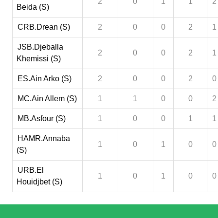
2
0
1
1
2
Beida (S)
CRB.Drean (S)
2
0
0
2
1
JSB.Djeballa
2
0
0
2
1
Khemissi (S)
ES.Ain Arko (S)
2
0
0
2
0
MC.Ain Allem (S)
1
1
0
0
2
MB.Asfour (S)
1
0
0
1
1
HAMR.Annaba
1
0
1
0
0
(S)
URB.El
1
0
1
0
0
Houidjbet (S)