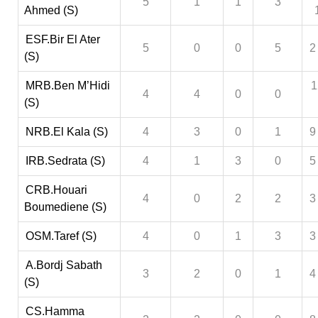
5
1
1
3
Ahmed (S)
ESF.Bir El Ater
5
0
0
5
2
(S)
MRB.Ben M’Hidi
1
4
4
0
0
(S)
NRB.El Kala (S)
4
3
0
1
9
IRB.Sedrata (S)
4
1
3
0
5
CRB.Houari
4
0
2
2
3
Boumediene (S)
OSM.Taref (S)
4
0
1
3
3
A.Bordj Sabath
3
2
0
1
4
(S)
CS.Hamma