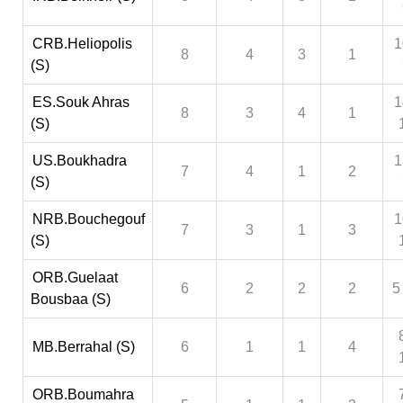
CRB.Heliopolis
1
8
4
3
1
(S)
ES.Souk Ahras
1
8
3
4
1
(S)
US.Boukhadra
1
7
4
1
2
(S)
NRB.Bouchegouf
1
7
3
1
3
(S)
ORB.Guelaat
6
2
2
2
5
Bousbaa (S)
MB.Berrahal (S)
6
1
1
4
ORB.Boumahra