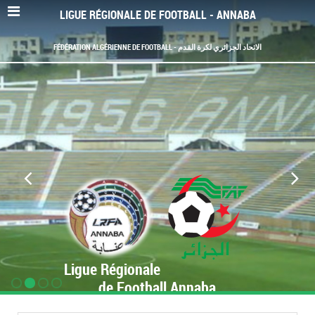
LIGUE RÉGIONALE DE FOOTBALL - ANNABA
FÉDÉRATION ALGÉRIENNE DE FOOTBALL - الاتحاد الجزائري لكرة القدم
Ligue Régionale
de Football Annaba
www.LRF-Annaba.org