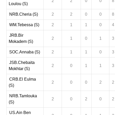
2
2
0
0
8
Loulou (S)
NRB.Cheria (S)
2
2
0
0
8
WM.Tebessa (S)
2
1
1
0
4
JRB.Bir
2
1
0
1
3
Mokadem (S)
SOC.Annaba (S)
2
1
1
0
3
JSB.Chebaita
2
0
1
1
3
Mokhtar (S)
CRB.El Eulma
2
0
0
2
2
(S)
NRB.Tamlouka
2
0
2
0
2
(S)
US.Ain Ben