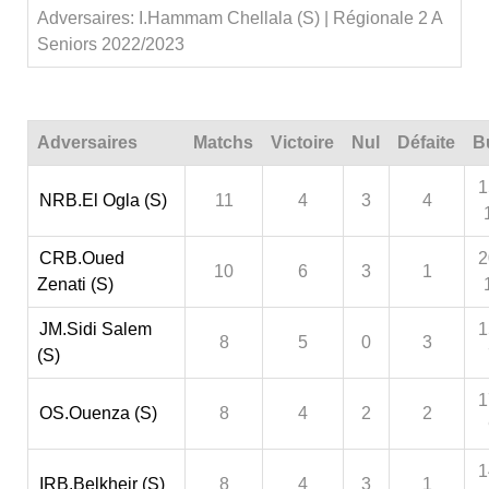
Adversaires: I.Hammam Chellala (S) | Régionale 2 A
Seniors 2022/2023
Adversaires
Matchs
Victoire
Nul
Défaite
B
1
NRB.El Ogla (S)
11
4
3
4
CRB.Oued
2
10
6
3
1
Zenati (S)
JM.Sidi Salem
1
8
5
0
3
(S)
1
OS.Ouenza (S)
8
4
2
2
1
IRB.Belkheir (S)
8
4
3
1