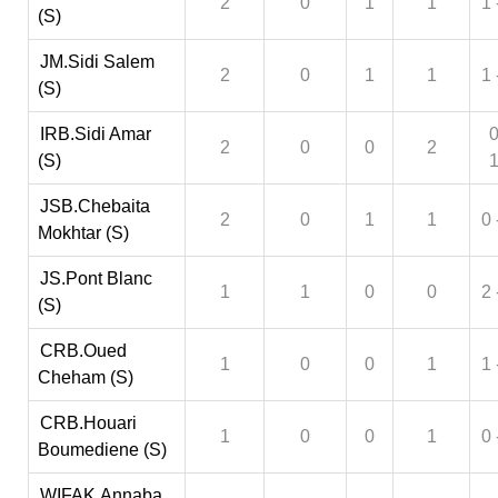
2
0
1
1
1 
(S)
JM.Sidi Salem
2
0
1
1
1 
(S)
IRB.Sidi Amar
0
2
0
0
2
(S)
JSB.Chebaita
2
0
1
1
0 
Mokhtar (S)
JS.Pont Blanc
1
1
0
0
2 
(S)
CRB.Oued
1
0
0
1
1 
Cheham (S)
CRB.Houari
1
0
0
1
0 
Boumediene (S)
WIFAK.Annaba