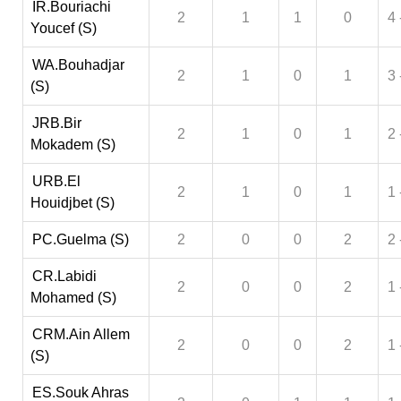
IR.Bouriachi
2
1
1
0
4 
Youcef (S)
WA.Bouhadjar
2
1
0
1
3 
(S)
JRB.Bir
2
1
0
1
2 
Mokadem (S)
URB.El
2
1
0
1
1 
Houidjbet (S)
PC.Guelma (S)
2
0
0
2
2 
CR.Labidi
2
0
0
2
1 
Mohamed (S)
CRM.Ain Allem
2
0
0
2
1 
(S)
ES.Souk Ahras