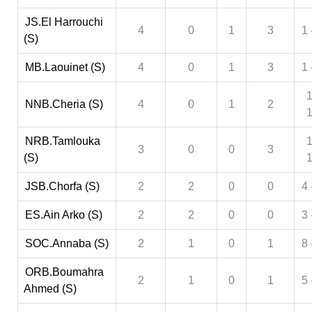
JS.El Harrouchi
4
0
1
3
1 
(S)
MB.Laouinet (S)
4
0
1
3
1 
1
NNB.Cheria (S)
4
0
1
2
NRB.Tamlouka
1
3
0
0
3
(S)
JSB.Chorfa (S)
2
2
0
0
4 
ES.Ain Arko (S)
2
2
0
0
3 
SOC.Annaba (S)
2
1
0
1
8 
ORB.Boumahra
2
1
0
1
5 
Ahmed (S)