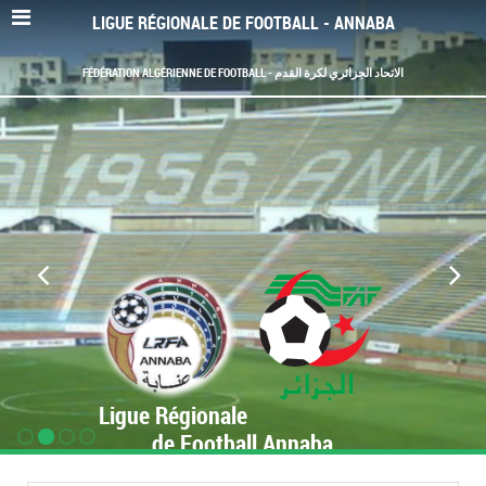
LIGUE RÉGIONALE DE FOOTBALL - ANNABA
FÉDÉRATION ALGÉRIENNE DE FOOTBALL - الاتحاد الجزائري لكرة القدم
Ligue Régionale
de Football Annaba
www.LRF-Annaba.org