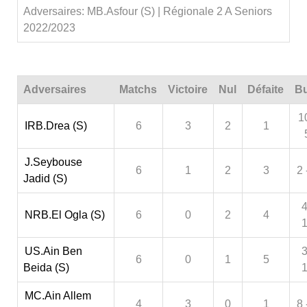
Adversaires: MB.Asfour (S) | Régionale 2 A Seniors
2022/2023
Adversaires
Matchs
Victoire
Nul
Défaite
Bu
1
IRB.Drea (S)
6
3
2
1
J.Seybouse
6
1
2
3
2 
Jadid (S)
4
NRB.El Ogla (S)
6
0
2
4
US.Ain Ben
3
6
0
1
5
Beida (S)
MC.Ain Allem
4
3
0
1
8 