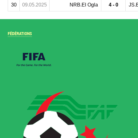
30
09.05.2025
NRB.El Ogla
4 - 0
JS.E
FÉDÉRATIONS