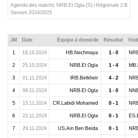
Agenda des matchs: NRB.El Ogla (S) | Régionale 2 B
Seniors 2024/2025
JM
Date
Équipe à domicile
Résultat
Visi
1
18.10.2024
HB.Nechmaya
1 - 0
NRB
2
25.10.2024
NRB.El Ogla
1 - 4
MB.
3
01.11.2024
IRB.Belkheir
4 - 2
NRB
4
08.11.2024
NRB.El Ogla
1 - 0
NNB
5
15.11.2024
CR.Labidi Mohamed
0 - 1
NRB
6
22.11.2024
NRB.El Ogla
0 - 1
ES.
7
29.11.2024
US.Ain Ben Beida
0 - 1
NRB