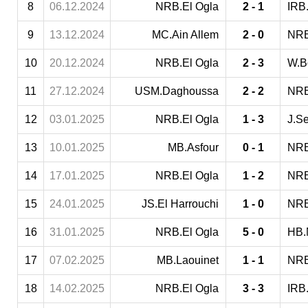
8
06.12.2024
NRB.El Ogla
2 - 1
IRB
9
13.12.2024
MC.Ain Allem
2 - 0
NRB
10
20.12.2024
NRB.El Ogla
2 - 3
W.B
11
27.12.2024
USM.Daghoussa
2 - 2
NRB
12
03.01.2025
NRB.El Ogla
1 - 3
J.S
13
10.01.2025
MB.Asfour
0 - 1
NRB
14
17.01.2025
NRB.El Ogla
1 - 2
NRB
15
24.01.2025
JS.El Harrouchi
1 - 0
NRB
16
31.01.2025
NRB.El Ogla
5 - 0
HB.
17
07.02.2025
MB.Laouinet
1 - 1
NRB
18
14.02.2025
NRB.El Ogla
3 - 3
IRB.