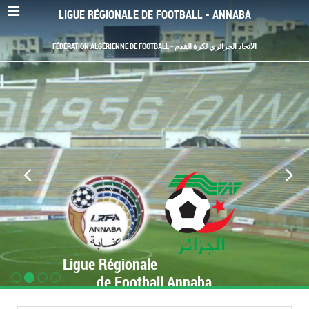
LIGUE RÉGIONALE DE FOOTBALL - ANNABA
FÉDÉRATION ALGÉRIENNE DE FOOTBALL - الاتحاد الجزائري لكرة القدم
Ligue Régionale
de Football Annaba
www.LRF-Annaba.org