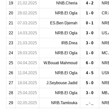
19
21.02.2025
NNB.Cheria
4 - 2
NRB
20
28.02.2025
NRB.El Ogla
1 - 0
CR.
21
07.03.2025
ES.Ben Djerrah
0 - 1
NRB
22
14.03.2025
NRB.El Ogla
3 - 0
US.
23
21.03.2025
IRB.Drea
3 - 0
NRB
24
28.03.2025
NRB.El Ogla
1 - 0
MC.
25
04.04.2025
W.Bouati Mahmoud
6 - 0
NRB
26
11.04.2025
NRB.El Ogla
4 - 5
USM
27
18.04.2025
J.Seybouse Jadid
5 - 0
NRB
28
25.04.2025
NRB.El Ogla
3 - 0
MB.
29
02.05.2025
NRB.Tamlouka
_ - _
NRB