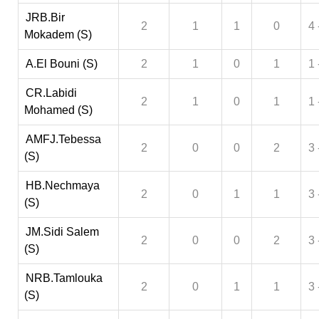
JRB.Bir
2
1
1
0
4 
Mokadem (S)
A.El Bouni (S)
2
1
0
1
1 
CR.Labidi
2
1
0
1
1 
Mohamed (S)
AMFJ.Tebessa
2
0
0
2
3 
(S)
HB.Nechmaya
2
0
1
1
3 
(S)
JM.Sidi Salem
2
0
0
2
3 
(S)
NRB.Tamlouka
2
0
1
1
3 
(S)