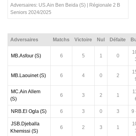
Adversaires: US.Ain Ben Beida (S) | Régionale 2 B
Seniors 2024/2025
Adversaires
Matchs
Victoire
Nul
Défaite
Bu
1
MB.Asfour (S)
6
5
1
0
1
MB.Laouinet (S)
6
4
0
2
MC.Ain Allem
1
6
3
2
1
(S)
NRB.El Ogla (S)
6
3
0
3
9 
JSB.Djeballa
1
6
2
3
1
Khemissi (S)