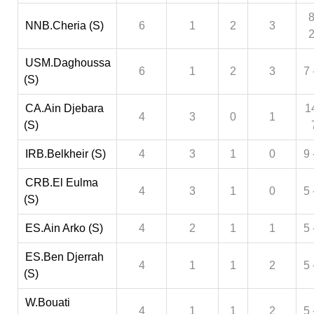
8
NNB.Cheria (S)
6
1
2
3
USM.Daghoussa
6
1
2
3
7 
(S)
CA.Ain Djebara
1
4
3
0
1
(S)
IRB.Belkheir (S)
4
3
1
0
9 
CRB.El Eulma
4
3
1
0
5 
(S)
ES.Ain Arko (S)
4
2
1
1
5 
ES.Ben Djerrah
4
1
1
2
5 
(S)
W.Bouati
4
1
1
2
5 