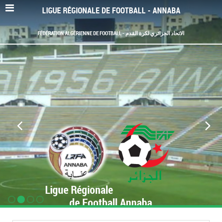
LIGUE RÉGIONALE DE FOOTBALL - ANNABA
FÉDÉRATION ALGÉRIENNE DE FOOTBALL - الاتحاد الجزائري لكرة القدم
Ligue Régionale
de Football Annaba
www.LRF-Annaba.org