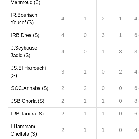
Mahmoud (S)
IR.Bouriachi
4
1
2
1
4 
Youcef (S)
IRB.Drea (S)
4
0
3
1
6 
J.Seybouse
4
0
1
3
3 
Jadid (S)
JS.El Harrouchi
3
1
0
2
4 
(S)
SOC.Annaba (S)
2
2
0
0
6 
JSB.Chorfa (S)
2
1
1
0
8 
IRB.Taoura (S)
2
1
1
0
6 
I.Hammam
2
1
1
0
4 
Chellala (S)