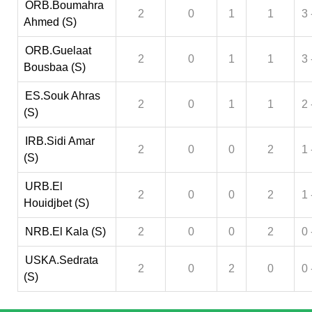
ORB.Boumahra
2
0
1
1
3 
Ahmed (S)
ORB.Guelaat
2
0
1
1
3 
Bousbaa (S)
ES.Souk Ahras
2
0
1
1
2 
(S)
IRB.Sidi Amar
2
0
0
2
1 
(S)
URB.El
2
0
0
2
1 
Houidjbet (S)
NRB.El Kala (S)
2
0
0
2
0 
USKA.Sedrata
2
0
2
0
0 
(S)