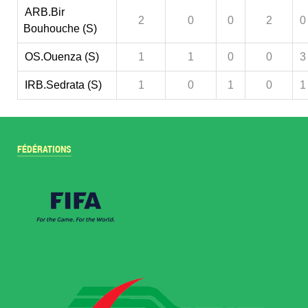
ARB.Bir
2
0
0
2
0
Bouhouche (S)
OS.Ouenza (S)
1
1
0
0
3
IRB.Sedrata (S)
1
0
1
0
1
FÉDÉRATIONS