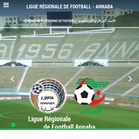
LIGUE RÉGIONALE DE FOOTBALL - ANNABA
FÉDÉRATION ALGÉRIENNE DE FOOTBALL - الاتحاد الجزائري لكرة القدم
Ligue Régionale
de Football Annaba
www.LRF-Annaba.org