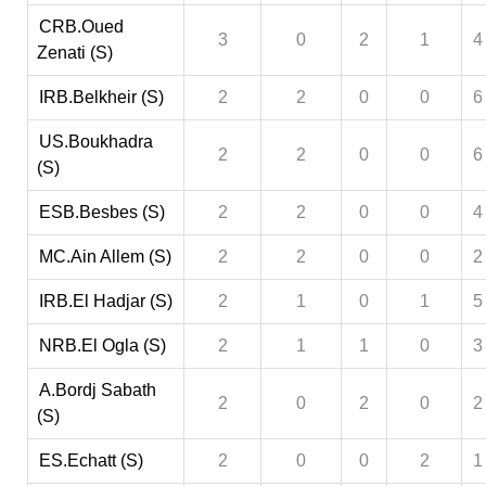
CRB.Oued
3
0
2
1
4
Zenati (S)
IRB.Belkheir (S)
2
2
0
0
6
US.Boukhadra
2
2
0
0
6
(S)
ESB.Besbes (S)
2
2
0
0
4
MC.Ain Allem (S)
2
2
0
0
2
IRB.El Hadjar (S)
2
1
0
1
5
NRB.El Ogla (S)
2
1
1
0
3
A.Bordj Sabath
2
0
2
0
2
(S)
ES.Echatt (S)
2
0
0
2
1