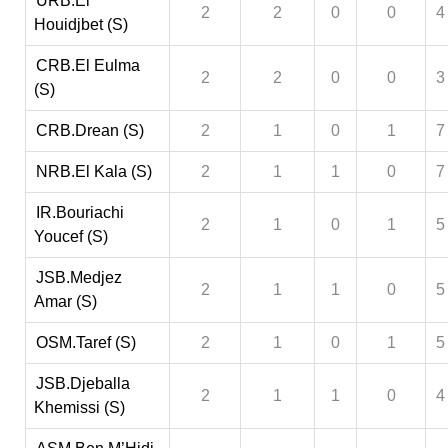
URB.El
2
2
0
0
4
Houidjbet (S)
CRB.El Eulma
2
2
0
0
3
(S)
CRB.Drean (S)
2
1
0
1
7
NRB.El Kala (S)
2
1
1
0
7
IR.Bouriachi
2
1
0
1
5
Youcef (S)
JSB.Medjez
2
1
1
0
5
Amar (S)
OSM.Taref (S)
2
1
0
1
5
JSB.Djeballa
2
1
1
0
4
Khemissi (S)