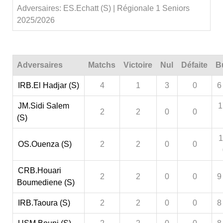
Adversaires: ES.Echatt (S) | Régionale 1 Seniors
2025/2026
Adversaires
Matchs
Victoire
Nul
Défaite
B
IRB.El Hadjar (S)
4
1
3
0
6
JM.Sidi Salem
1
2
2
0
0
(S)
1
OS.Ouenza (S)
2
2
0
0
CRB.Houari
2
2
0
0
9
Boumediene (S)
IRB.Taoura (S)
2
2
0
0
8