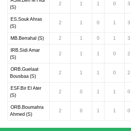
ASM.Ben M’Hidi
2
1
1
0
3
(S)
ES.Souk Ahras
2
1
0
1
3
(S)
MB.Berrahal (S)
2
1
0
1
3
IRB.Sidi Amar
2
1
1
0
2
(S)
ORB.Guelaat
2
1
1
0
2
Bousbaa (S)
ESF.Bir El Ater
2
0
1
1
0
(S)
ORB.Boumahra
2
0
1
1
0
Ahmed (S)