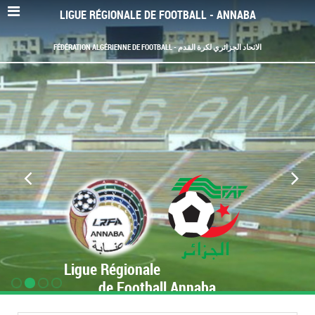
LIGUE RÉGIONALE DE FOOTBALL - ANNABA
FÉDÉRATION ALGÉRIENNE DE FOOTBALL - الاتحاد الجزائري لكرة القدم
Ligue Régionale
de Football Annaba
www.LRF-Annaba.org