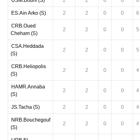
USM.Bouni (S)
2
2
0
0
8
ES.Ain Arko (S)
2
2
0
0
6
CRB.Oued
2
2
0
0
5
Cheham (S)
CSA.Heddada
2
2
0
0
5
(S)
CRB.Heliopolis
2
2
0
0
4
(S)
HAMR.Annaba
2
2
0
0
4
(S)
JS.Tacha (S)
2
2
0
0
4
NRB.Bouchegouf
2
2
0
0
4
(S)