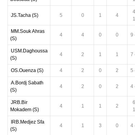
4
JS.Tacha (S)
5
0
1
4
MM.Souk Ahras
4
4
0
0
9 
(S)
USM.Daghoussa
4
2
1
1
7 
(S)
OS.Ouenza (S)
4
2
0
2
5 
A.Bordj Sabath
4
2
0
2
4 
(S)
JRB.Bir
6
4
1
1
2
Mokadem (S)
IRB.Medjez Sfa
4
1
3
0
4 
(S)