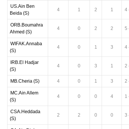
US.Ain Ben
4
1
2
1
4 
Beida (S)
ORB.Boumahra
4
0
2
2
5 
Ahmed (S)
WIFAK.Annaba
4
0
1
3
4 
(S)
IRB.El Hadjar
4
0
3
1
2 
(S)
MB.Cheria (S)
4
0
1
3
2 
MC.Ain Allem
4
0
0
4
1 
(S)
CSA.Heddada
2
2
0
0
3 
(S)