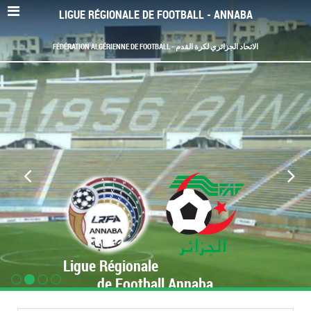
LIGUE RÉGIONALE DE FOOTBALL - ANNABA
FÉDÉRATION ALGÉRIENNE DE FOOTBALL - الاتحاد الجزائري لكرة القدم
Ligue Régionale
de Football Annaba
www.LRF-Annaba.org