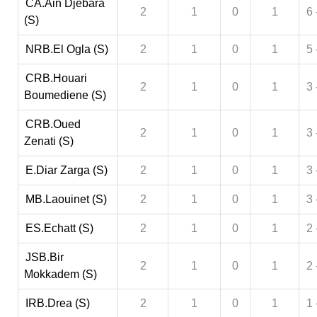
CA.Ain Djebara
2
1
0
1
6 
(S)
NRB.El Ogla (S)
2
1
0
1
5 
CRB.Houari
2
1
0
1
3 
Boumediene (S)
CRB.Oued
2
1
0
1
3 
Zenati (S)
E.Diar Zarga (S)
2
1
0
1
3 
MB.Laouinet (S)
2
1
0
1
3 
ES.Echatt (S)
2
1
0
1
2 
JSB.Bir
2
1
0
1
2 
Mokkadem (S)
IRB.Drea (S)
2
1
0
1
1 