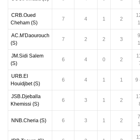
CRB.Oued
1
7
4
1
2
Cheham (S)
AC.M'Daourouch
9
7
2
2
3
(S)
JM.Sidi Salem
1
6
4
0
2
(S)
URB.El
6
4
1
1
9 
Houidjbet (S)
JSB.Djeballa
1
6
3
1
2
Khemissi (S)
7
NNB.Cheria (S)
6
3
1
2
1