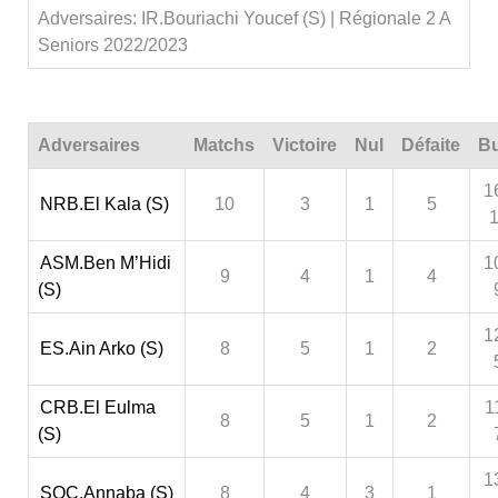
Adversaires: IR.Bouriachi Youcef (S) | Régionale 2 A
Seniors 2022/2023
Adversaires
Matchs
Victoire
Nul
Défaite
Bu
1
NRB.El Kala (S)
10
3
1
5
ASM.Ben M’Hidi
1
9
4
1
4
(S)
1
ES.Ain Arko (S)
8
5
1
2
CRB.El Eulma
1
8
5
1
2
(S)
1
SOC.Annaba (S)
8
4
3
1