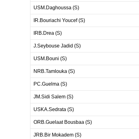
USM.Daghoussa (S)
IR.Bouriachi Youcef (S)
IRB.Drea (S)
J.Seybouse Jadid (S)
USM.Bouni (S)
NRB.Tamlouka (S)
PC.Guelma (S)
JM.Sidi Salem (S)
USKA.Sedrata (S)
ORB.Guelaat Bousbaa (S)
JRB.Bir Mokadem (S)