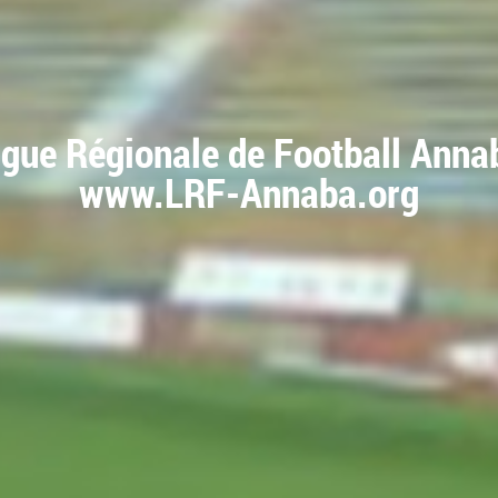
igue Régionale de Football Anna
www.LRF-Annaba.org