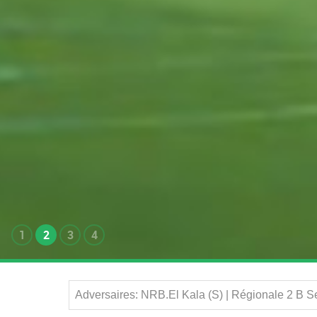
1
2
3
4
Adversaires: NRB.El Kala (S) | Régionale 2 B 