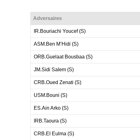
Adversaires
IR.Bouriachi Youcef (S)
ASM.Ben M’Hidi (S)
ORB.Guelaat Bousbaa (S)
JM.Sidi Salem (S)
CRB.Oued Zenati (S)
USM.Bouni (S)
ES.Ain Arko (S)
IRB.Taoura (S)
CRB.El Eulma (S)