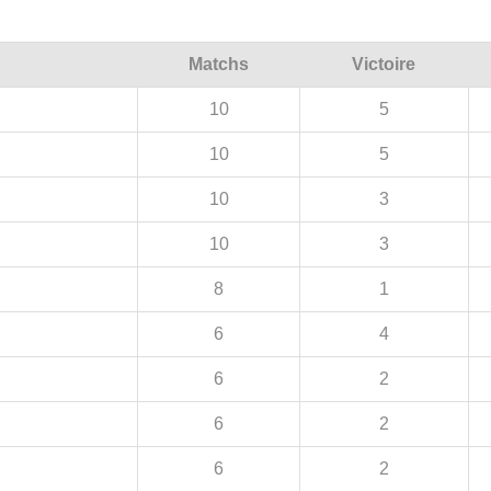
Matchs
Victoire
10
5
10
5
10
3
10
3
8
1
6
4
6
2
6
2
6
2