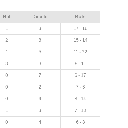
Nul
Défaite
Buts
1
3
17 - 16
2
3
15 - 14
1
5
11 - 22
3
3
9 - 11
0
7
6 - 17
0
2
7 - 6
0
4
8 - 14
1
3
7 - 13
0
4
6 - 8