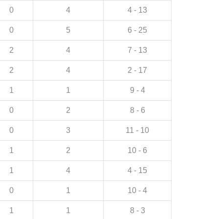
0
4
4 - 13
0
5
6 - 25
2
4
7 - 13
2
4
2 - 17
1
1
9 - 4
0
2
8 - 6
0
3
11 - 10
1
2
10 - 6
1
4
4 - 15
0
1
10 - 4
1
1
8 - 3