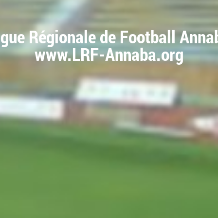
igue Régionale de Football Anna
www.LRF-Annaba.org