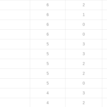
6
2
6
1
6
0
6
0
5
3
5
3
5
2
5
2
5
0
4
3
4
2