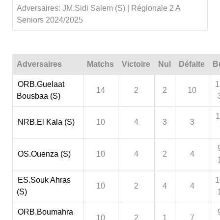
Adversaires: JM.Sidi Salem (S) | Régionale 2 A
Seniors 2024/2025
Adversaires
Matchs
Victoire
Nul
Défaite
B
ORB.Guelaat
1
14
2
2
10
Bousbaa (S)
1
NRB.El Kala (S)
10
4
3
3
OS.Ouenza (S)
10
4
2
4
ES.Souk Ahras
1
10
2
4
4
(S)
ORB.Boumahra
10
2
1
7