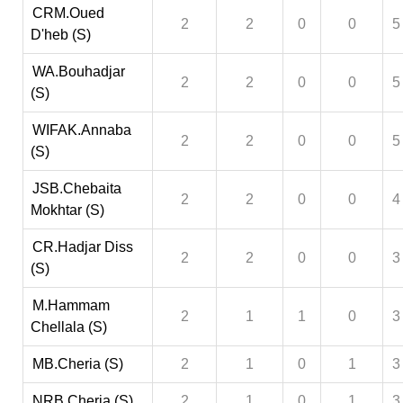
CRM.Oued
2
2
0
0
5
D'heb (S)
WA.Bouhadjar
2
2
0
0
5
(S)
WIFAK.Annaba
2
2
0
0
5
(S)
JSB.Chebaita
2
2
0
0
4
Mokhtar (S)
CR.Hadjar Diss
2
2
0
0
3
(S)
M.Hammam
2
1
1
0
3
Chellala (S)
MB.Cheria (S)
2
1
0
1
3
NRB.Cheria (S)
2
1
0
1
3