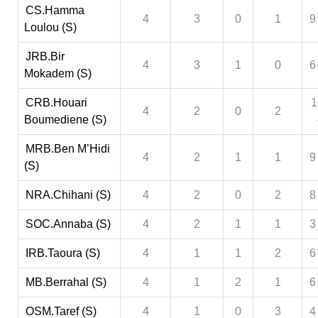
CS.Hamma
4
3
0
1
9
Loulou (S)
JRB.Bir
4
3
1
0
6
Mokadem (S)
CRB.Houari
1
4
2
0
2
Boumediene (S)
MRB.Ben M’Hidi
4
2
1
1
9
(S)
NRA.Chihani (S)
4
2
0
2
8
SOC.Annaba (S)
4
2
1
1
3
IRB.Taoura (S)
4
1
1
2
6
MB.Berrahal (S)
4
1
2
1
6
OSM.Taref (S)
4
1
0
3
4