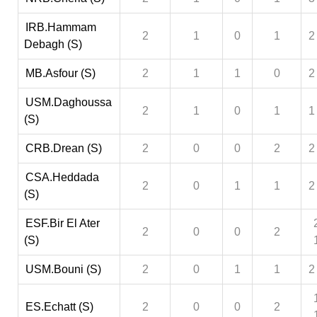
IRB.Hammam
2
1
0
1
2
Debagh (S)
MB.Asfour (S)
2
1
1
0
2
USM.Daghoussa
2
1
0
1
1
(S)
CRB.Drean (S)
2
0
0
2
2
CSA.Heddada
2
0
1
1
2
(S)
ESF.Bir El Ater
2
0
0
2
(S)
USM.Bouni (S)
2
0
1
1
2
ES.Echatt (S)
2
0
0
2