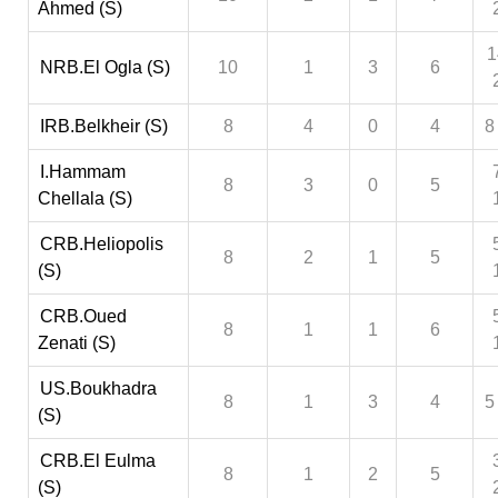
Ahmed (S)
1
NRB.El Ogla (S)
10
1
3
6
IRB.Belkheir (S)
8
4
0
4
8
I.Hammam
8
3
0
5
Chellala (S)
CRB.Heliopolis
8
2
1
5
(S)
CRB.Oued
8
1
1
6
Zenati (S)
US.Boukhadra
8
1
3
4
5
(S)
CRB.El Eulma
8
1
2
5
(S)