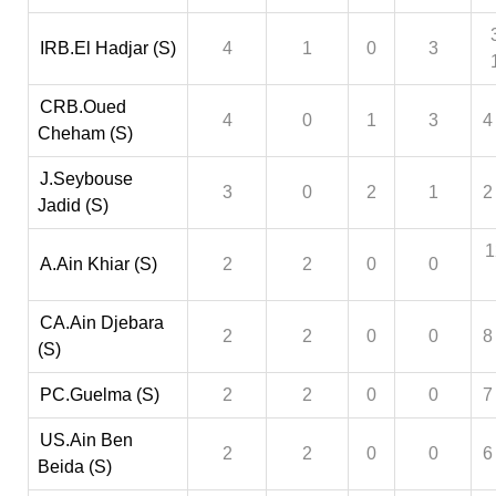
IRB.El Hadjar (S)
4
1
0
3
CRB.Oued
4
0
1
3
4
Cheham (S)
J.Seybouse
3
0
2
1
2
Jadid (S)
1
A.Ain Khiar (S)
2
2
0
0
CA.Ain Djebara
2
2
0
0
8
(S)
PC.Guelma (S)
2
2
0
0
7
US.Ain Ben
2
2
0
0
6
Beida (S)