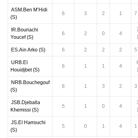
ASM.Ben M’Hidi
6
3
2
1
7
(S)
IR.Bouriachi
6
2
0
4
Youcef (S)
ES.Ain Arko (S)
6
2
2
2
5
URB.El
6
1
1
4
Houidjbet (S)
NRB.Bouchegouf
6
1
3
2
3
(S)
JSB.Djeballa
5
1
0
4
Khemissi (S)
JS.El Harrouchi
5
0
1
4
1
(S)