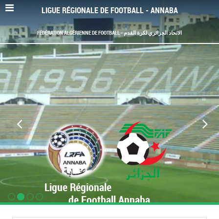
LIGUE RÉGIONALE DE FOOTBALL - ANNABA
FÉDÉRATION ALGÉRIENNE DE FOOTBALL - الاتحاد الجزائري لكرة القدم
Ligue Régionale
de Football Annaba
www.LRF-Annaba.org