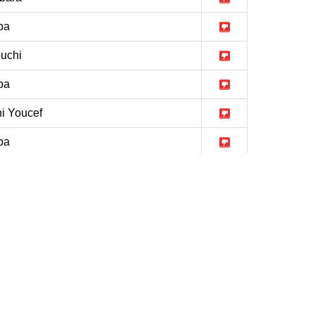
ba
ouchi
ba
hi Youcef
ba
ba
lem
ba
ba
n Beida
ba