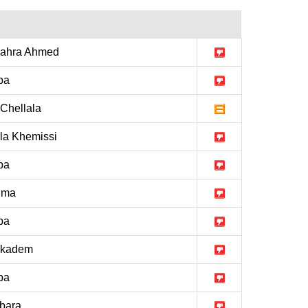
ahra Ahmed
ba
Chellala
la Khemissi
ba
lma
ba
okadem
ba
bara