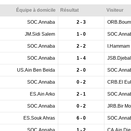
Équipe à domicile
Résultat
Visiteur
SOC.Annaba
2 - 3
ORB.Boum
JM.Sidi Salem
1 - 0
SOC.Anna
SOC.Annaba
2 - 2
I.Hammam 
SOC.Annaba
1 - 4
JSB.Djebal
US.Ain Ben Beida
2 - 0
SOC.Anna
SOC.Annaba
0 - 2
CRB.El Eu
ES.Ain Arko
2 - 1
SOC.Anna
SOC.Annaba
0 - 2
JRB.Bir M
ES.Souk Ahras
6 - 0
SOC.Anna
SOC.Annaba
1 - 2
CA.Ain Dje