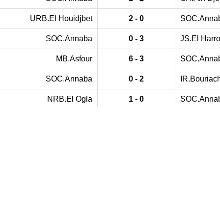
URB.El Houidjbet
2 - 0
SOC.Anna
SOC.Annaba
0 - 3
JS.El Harr
MB.Asfour
6 - 3
SOC.Anna
SOC.Annaba
0 - 2
IR.Bouriac
NRB.El Ogla
1 - 0
SOC.Anna
ORB.Boumahra Ahmed
0 - 0
SOC.Anna
SOC.Annaba
0 - 1
JM.Sidi Sa
I.Hammam Chellala
1 - 0
SOC.Anna
JSB.Djeballa Khemissi
1 - 0
SOC.Anna
SOC.Annaba
0 - 4
US.Ain Be
CRB.El Eulma
2 - 0
SOC.Anna