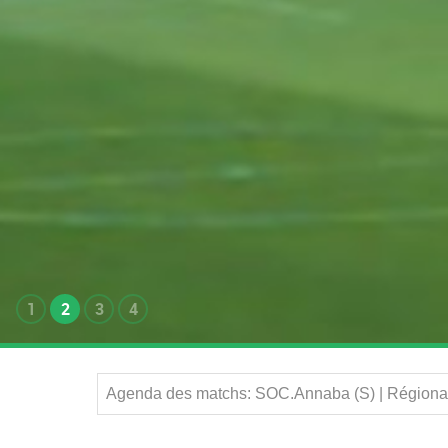
1
2
3
4
Agenda des matchs: SOC.Annaba (S) | Régional