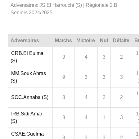
Adversaires: JS.El Harrouchi (S) | Régionale 2 B
Seniors 2024/2025
Adversaires
Matchs
Victoire
Nul
Défaite
B
CRB.El Eulma
1
9
4
3
2
(S)
MM.Souk Ahras
1
9
3
3
3
(S)
1
SOC.Annaba (S)
8
4
2
2
IRB.Sidi Amar
1
8
4
1
3
(S)
CSAE.Guelma
1
8
3
3
2