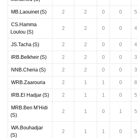
MB.Laouinet (S)
2
2
0
0
5
CS.Hamma
2
2
0
0
4
Loulou (S)
JS.Tacha (S)
2
2
0
0
4
IRB.Belkheir (S)
2
2
0
0
3
NNB.Cheria (S)
2
2
0
0
3
WRB.Zaarouria
2
1
1
0
8
IRB.El Hadjar (S)
2
1
1
0
5
MRB.Ben M’Hidi
2
1
0
1
5
(S)
WA.Bouhadjar
2
1
1
0
5
(S)