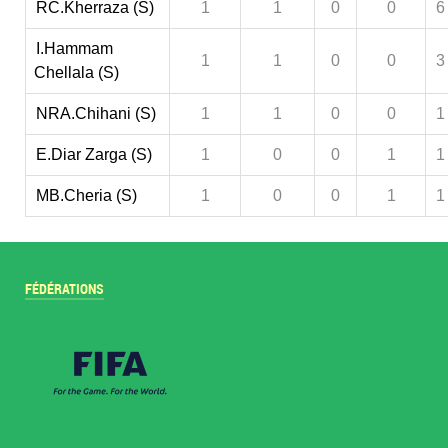
RC.Kherraza (S)
1
1
0
0
6
I.Hammam
1
1
0
0
3
Chellala (S)
NRA.Chihani (S)
1
1
0
0
1
E.Diar Zarga (S)
1
0
0
1
1
MB.Cheria (S)
1
0
0
1
1
FÉDÉRATIONS