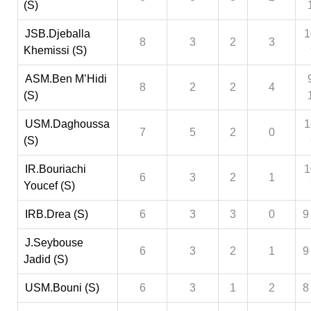
(S)
JSB.Djeballa
1
8
3
2
3
Khemissi (S)
ASM.Ben M’Hidi
8
2
2
4
(S)
USM.Daghoussa
1
7
5
2
0
(S)
IR.Bouriachi
1
6
3
2
1
Youcef (S)
IRB.Drea (S)
6
3
3
0
9
J.Seybouse
6
3
2
1
9
Jadid (S)
USM.Bouni (S)
6
3
1
2
8