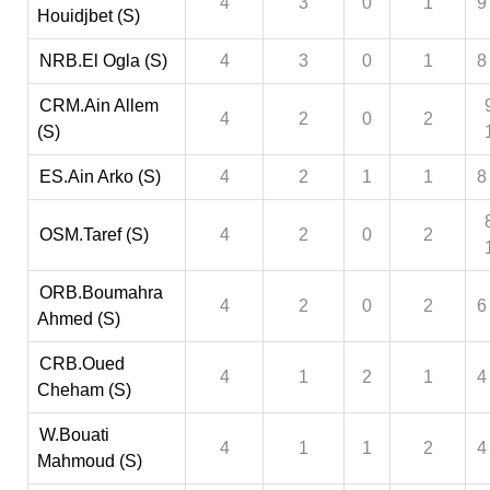
4
3
0
1
9
Houidjbet (S)
NRB.El Ogla (S)
4
3
0
1
8
CRM.Ain Allem
4
2
0
2
(S)
ES.Ain Arko (S)
4
2
1
1
8
OSM.Taref (S)
4
2
0
2
ORB.Boumahra
4
2
0
2
6
Ahmed (S)
CRB.Oued
4
1
2
1
4
Cheham (S)
W.Bouati
4
1
1
2
4
Mahmoud (S)