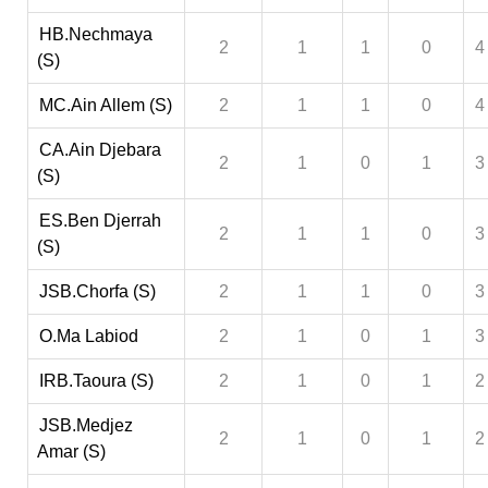
HB.Nechmaya
2
1
1
0
4
(S)
MC.Ain Allem (S)
2
1
1
0
4
CA.Ain Djebara
2
1
0
1
3
(S)
ES.Ben Djerrah
2
1
1
0
3
(S)
JSB.Chorfa (S)
2
1
1
0
3
O.Ma Labiod
2
1
0
1
3
IRB.Taoura (S)
2
1
0
1
2
JSB.Medjez
2
1
0
1
2
Amar (S)