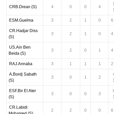
CRB.Drean (S)
4
0
0
4
ESM.Guelma
3
2
1
0
6
CR.Hadjar Diss
3
2
1
0
4
(S)
US.Ain Ben
3
2
0
1
4
Beida (S)
RAJ.Annaba
3
1
1
1
2
A.Bordj Sabath
3
0
1
2
(S)
ESF.Bir El Ater
3
0
0
3
(S)
CR.Labidi
2
2
0
0
6
Mohamed (S)