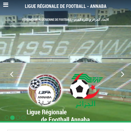
LIGUE RÉGIONALE DE FOOTBALL - ANNABA
FÉDÉRATION ALGÉRIENNE DE FOOTBALL - الاتحاد الجزائري لكرة القدم
Ligue Régionale
de Football Annaba
www.LRF-Annaba.org