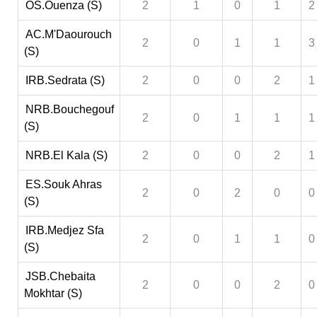
OS.Ouenza (S)
2
1
0
1
2
AC.M'Daourouch
2
0
1
1
3
(S)
IRB.Sedrata (S)
2
0
0
2
1
NRB.Bouchegouf
2
0
1
1
1
(S)
NRB.El Kala (S)
2
0
0
2
1
ES.Souk Ahras
2
0
2
0
0
(S)
IRB.Medjez Sfa
2
0
1
1
0
(S)
JSB.Chebaita
2
0
0
2
0
Mokhtar (S)