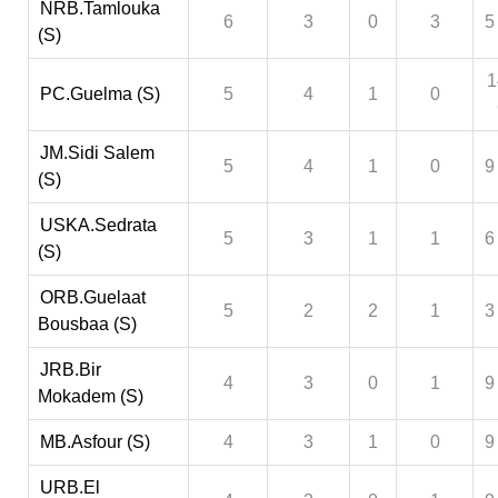
NRB.Tamlouka
6
3
0
3
5
(S)
1
PC.Guelma (S)
5
4
1
0
JM.Sidi Salem
5
4
1
0
9
(S)
USKA.Sedrata
5
3
1
1
6
(S)
ORB.Guelaat
5
2
2
1
3
Bousbaa (S)
JRB.Bir
4
3
0
1
9
Mokadem (S)
MB.Asfour (S)
4
3
1
0
9
URB.El