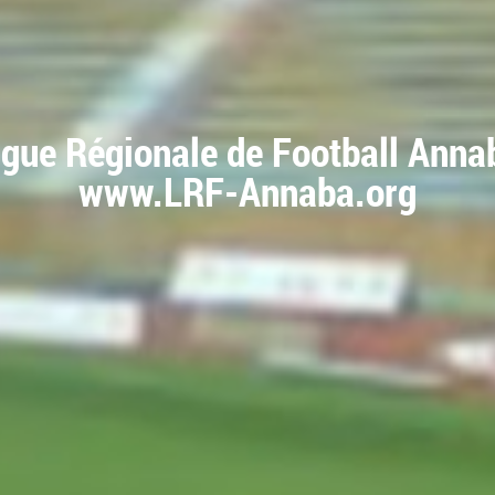
igue Régionale de Football Anna
www.LRF-Annaba.org