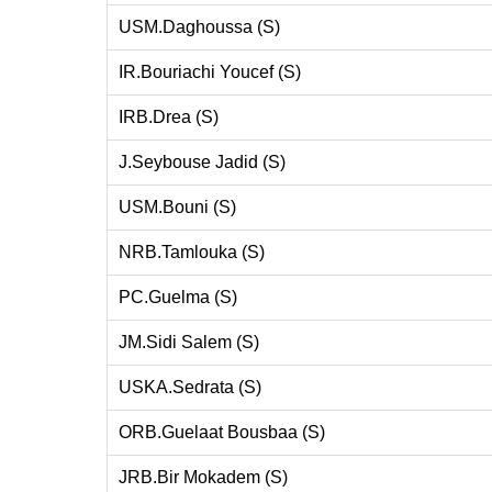
USM.Daghoussa (S)
IR.Bouriachi Youcef (S)
IRB.Drea (S)
J.Seybouse Jadid (S)
USM.Bouni (S)
NRB.Tamlouka (S)
PC.Guelma (S)
JM.Sidi Salem (S)
USKA.Sedrata (S)
ORB.Guelaat Bousbaa (S)
JRB.Bir Mokadem (S)