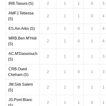
IRB.Taoura (S)
2
1
1
0
5 
AMFJ.Tebessa
2
1
1
0
4 
(S)
ES.Ain Arko (S)
2
1
0
1
4 
MRB.Ben M’Hidi
2
1
0
1
4 
(S)
AC.M'Daourouch
2
1
0
1
3 
(S)
CRB.Oued
2
1
0
1
3 
Cheham (S)
JM.Sidi Salem
2
1
0
1
1 
(S)
JS.Pont Blanc
2
1
1
0
1 
(S)