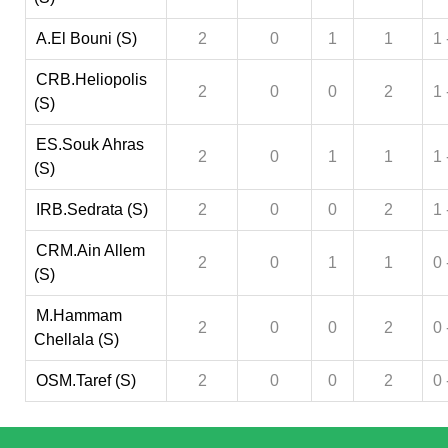
A.El Bouni (S)
2
0
1
1
1 
CRB.Heliopolis
2
0
0
2
1 
(S)
ES.Souk Ahras
2
0
1
1
1 
(S)
IRB.Sedrata (S)
2
0
0
2
1 
CRM.Ain Allem
2
0
1
1
0 
(S)
M.Hammam
2
0
0
2
0 
Chellala (S)
OSM.Taref (S)
2
0
0
2
0 