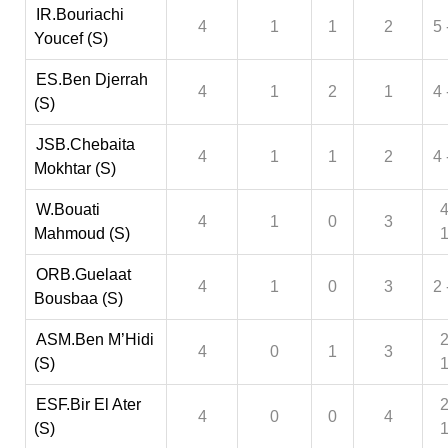
IR.Bouriachi
4
1
1
2
5 
Youcef (S)
ES.Ben Djerrah
4
1
2
1
4 
(S)
JSB.Chebaita
4
1
1
2
4 
Mokhtar (S)
W.Bouati
4
4
1
0
3
Mahmoud (S)
ORB.Guelaat
4
1
0
3
2 
Bousbaa (S)
ASM.Ben M’Hidi
2
4
0
1
3
(S)
ESF.Bir El Ater
2
4
0
0
4
(S)