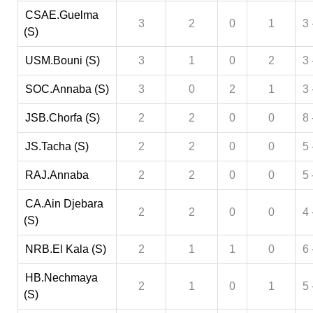
CSAE.Guelma
3
2
0
1
3 
(S)
USM.Bouni (S)
3
1
0
2
3 
SOC.Annaba (S)
3
0
2
1
3 
JSB.Chorfa (S)
2
2
0
0
8 
JS.Tacha (S)
2
2
0
0
5 
RAJ.Annaba
2
2
0
0
5 
CA.Ain Djebara
2
2
0
0
4 
(S)
NRB.El Kala (S)
2
1
1
0
6 
HB.Nechmaya
2
1
0
1
5 
(S)