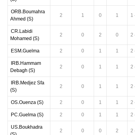
ORB.Boumahra
2
1
0
1
1 
Ahmed (S)
CR.Labidi
2
0
2
0
2 
Mohamed (S)
ESM.Guelma
2
0
1
1
2 
IRB.Hammam
2
0
1
1
2 
Debagh (S)
IRB.Medjez Sfa
2
0
1
1
2 
(S)
OS.Ouenza (S)
2
0
1
1
2 
PC.Guelma (S)
2
0
1
1
2 
US.Boukhadra
2
0
0
2
2 
(S)