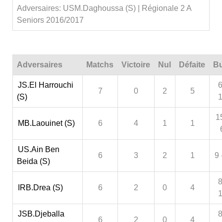
Adversaires: USM.Daghoussa (S) | Régionale 2 A
Seniors 2016/2017
Adversaires
Matchs
Victoire
Nul
Défaite
Bu
JS.El Harrouchi
6
7
0
2
5
(S)
1
MB.Laouinet (S)
6
4
1
1
US.Ain Ben
6
3
2
1
9 
Beida (S)
8
IRB.Drea (S)
6
2
0
4
JSB.Djeballa
8
6
2
0
4