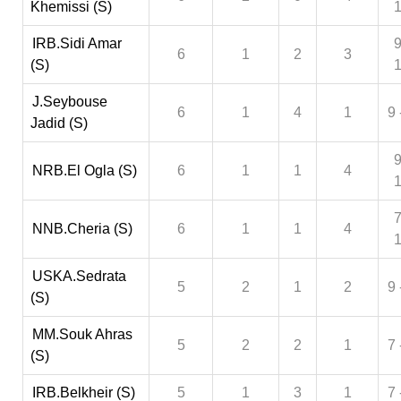
Khemissi (S)
IRB.Sidi Amar
9
6
1
2
3
(S)
J.Seybouse
6
1
4
1
9 
Jadid (S)
9
NRB.El Ogla (S)
6
1
1
4
7
NNB.Cheria (S)
6
1
1
4
USKA.Sedrata
5
2
1
2
9 
(S)
MM.Souk Ahras
5
2
2
1
7 
(S)
IRB.Belkheir (S)
5
1
3
1
7 