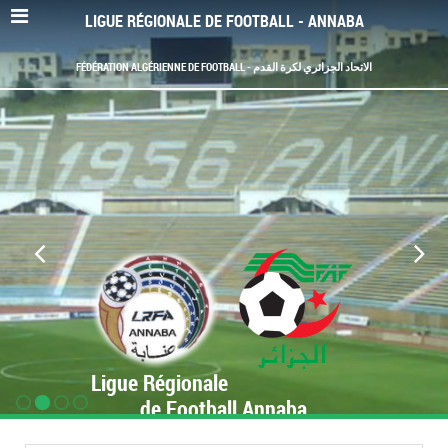
LIGUE RÉGIONALE DE FOOTBALL - ANNABA
FÉDÉRATION ALGÉRIENNE DE FOOTBALL - الاتحاد الجزائري لكرة القدم
Ligue Régionale
de Football Annaba
www.LRF-Annaba.org