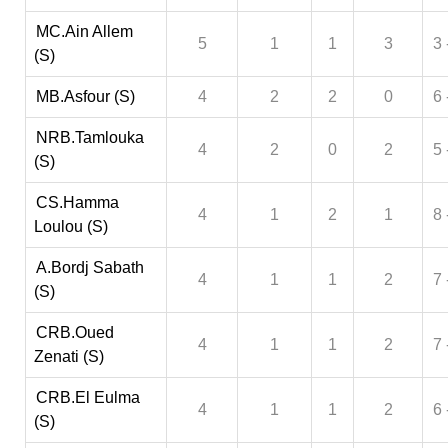
MC.Ain Allem
5
1
1
3
3 
(S)
MB.Asfour (S)
4
2
2
0
6 
NRB.Tamlouka
4
2
0
2
5 
(S)
CS.Hamma
4
1
2
1
8 
Loulou (S)
A.Bordj Sabath
4
1
1
2
7 
(S)
CRB.Oued
4
1
1
2
7 
Zenati (S)
CRB.El Eulma
4
1
1
2
6 
(S)