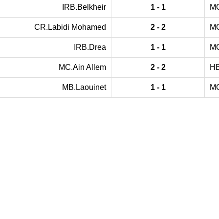
IRB.Belkheir
1 - 1
MC
CR.Labidi Mohamed
2 - 2
MC
IRB.Drea
1 - 1
MC
MC.Ain Allem
2 - 2
HB
MB.Laouinet
1 - 1
MC
 DE FOOTBALL
LIGUES DE WILAYA DE FOOTBALL
de Football Professionnelle
Annaba
Guelma
Nationale du Football
Souk Ahras
Tebessa
ur
El Tarf
Inter-Régions de Football