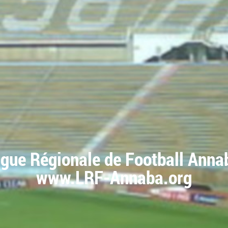
igue Régionale de Football Anna
www.LRF-Annaba.org