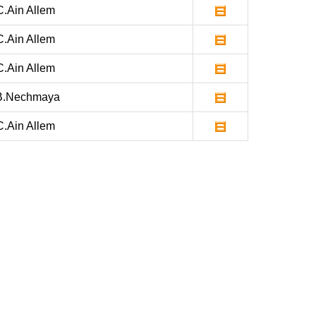
.Ain Allem
.Ain Allem
.Ain Allem
.Nechmaya
.Ain Allem
A PROPOS DU SITE
Les clubs doivent puiser dans ce site
toutes les décisions particulières, ou
d’ordre général, qui peuvent les
intéresser.
Ces décisions ne leur seront
communiquées par lettre qu’en cas de