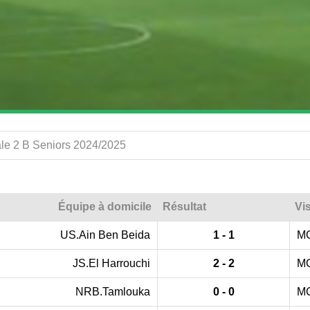
le 2 B Seniors 2024/2025
Équipe à domicile
Résultat
Vis
US.Ain Ben Beida
1 - 1
MC
JS.El Harrouchi
2 - 2
MC
NRB.Tamlouka
0 - 0
MC