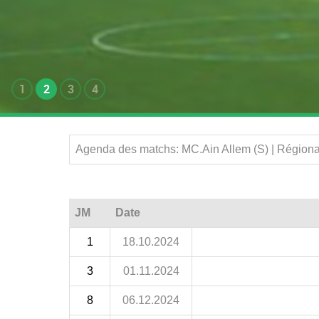
1
2
3
4
Agenda des matchs: MC.Ain Allem (S) | Régiona
JM
Date
1
18.10.2024
3
01.11.2024
8
06.12.2024