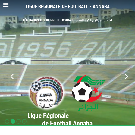
LIGUE RÉGIONALE DE FOOTBALL - ANNABA
FÉDÉRATION ALGÉRIENNE DE FOOTBALL - الاتحاد الجزائري لكرة القدم
Ligue Régionale
de Football Annaba
www.LRF-Annaba.org