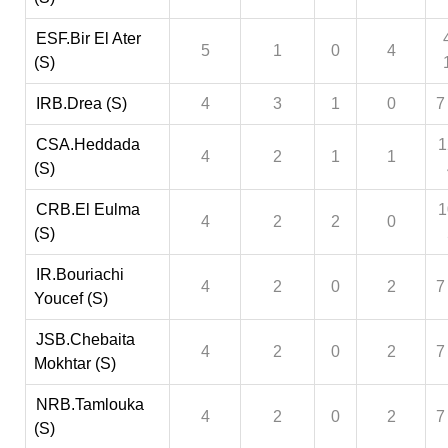
ESF.Bir El Ater
5
1
0
4
(S)
IRB.Drea (S)
4
3
1
0
7
CSA.Heddada
1
4
2
1
1
(S)
CRB.El Eulma
1
4
2
2
0
(S)
IR.Bouriachi
4
2
0
2
7
Youcef (S)
JSB.Chebaita
4
2
0
2
7
Mokhtar (S)
NRB.Tamlouka
4
2
0
2
7
(S)