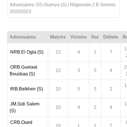
Adversaires: OS.Ouenza (S) | Régionale 2 B Seniors
2022/2023
Adversaires
Matchs
Victoire
Nul
Défaite
B
1
NRB.El Ogla (S)
12
4
1
7
ORB.Guelaat
2
12
3
5
4
Bousbaa (S)
1
IRB.Belkheir (S)
10
5
3
2
JM.Sidi Salem
1
10
4
2
4
(S)
CRB.Oued
10
1
2
7