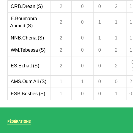
CRB.Drean (S)
2
0
0
2
1
E.Boumahra
2
0
1
1
1
Ahmed (S)
NNB.Cheria (S)
2
0
1
1
1
WM.Tebessa (S)
2
0
0
2
1
ES.Echatt (S)
2
0
0
2
AMS.Oum Ali (S)
1
1
0
0
2
ESB.Besbes (S)
1
0
0
1
0
FÉDÉRATIONS