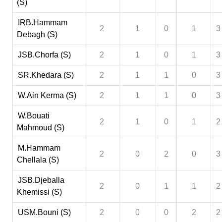
(S)
IRB.Hammam
2
1
0
1
3
Debagh (S)
JSB.Chorfa (S)
2
1
0
1
3
SR.Khedara (S)
2
1
1
0
3
W.Ain Kerma (S)
2
1
1
0
3
W.Bouati
2
1
0
1
2
Mahmoud (S)
M.Hammam
2
0
2
0
3
Chellala (S)
JSB.Djeballa
2
0
1
1
2
Khemissi (S)
USM.Bouni (S)
2
0
0
2
2