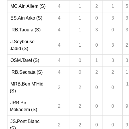
MC.Ain Allem (S)
4
1
2
1
5
ES.Ain Arko (S)
4
1
0
3
3
IRB.Taoura (S)
4
1
3
0
3
J.Seybouse
4
1
0
3
2
Jadid (S)
OSM.Taref (S)
4
0
1
3
3
IRB.Sedrata (S)
4
0
2
2
1
MRB.Ben M’Hidi
1
2
2
0
0
(S)
JRB.Bir
2
2
0
0
9
Mokadem (S)
JS.Pont Blanc
2
2
0
0
9
(S)