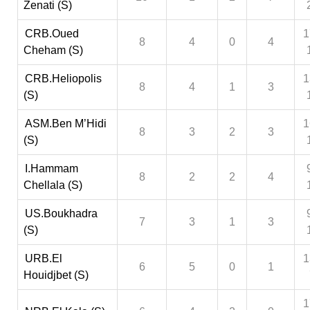
Zenati (S)
CRB.Oued
1
8
4
0
4
Cheham (S)
CRB.Heliopolis
1
8
4
1
3
(S)
ASM.Ben M’Hidi
1
8
3
2
3
(S)
I.Hammam
8
2
2
4
Chellala (S)
US.Boukhadra
7
3
1
3
(S)
URB.El
1
6
5
0
1
Houidjbet (S)
1