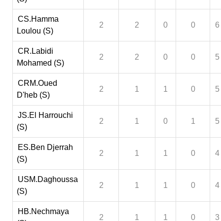
CS.Hamma
2
2
0
0
6
Loulou (S)
CR.Labidi
2
2
0
0
5
Mohamed (S)
CRM.Oued
2
1
1
0
5
D'heb (S)
JS.El Harrouchi
2
1
0
1
5
(S)
ES.Ben Djerrah
2
1
1
0
4
(S)
USM.Daghoussa
2
1
1
0
4
(S)
HB.Nechmaya
2
1
1
0
3