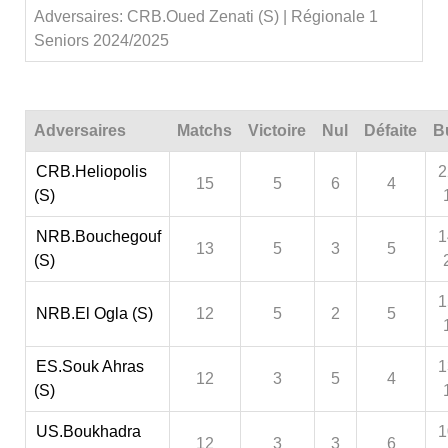
Adversaires: CRB.Oued Zenati (S) | Régionale 1
Seniors 2024/2025
Adversaires
Matchs
Victoire
Nul
Défaite
B
CRB.Heliopolis
2
15
5
6
4
(S)
NRB.Bouchegouf
1
13
5
3
5
(S)
1
NRB.El Ogla (S)
12
5
2
5
ES.Souk Ahras
1
12
3
5
4
(S)
US.Boukhadra
1
12
3
3
6