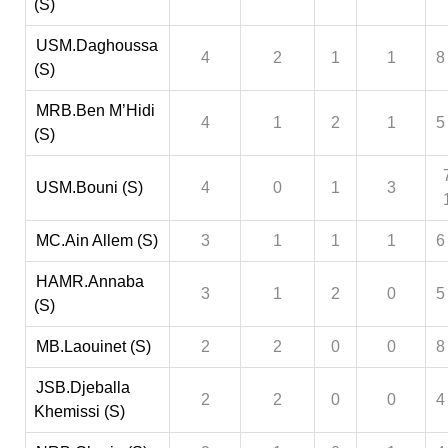
(S)
USM.Daghoussa
4
2
1
1
8
(S)
MRB.Ben M’Hidi
4
1
2
1
5
(S)
USM.Bouni (S)
4
0
1
3
MC.Ain Allem (S)
3
1
1
1
6
HAMR.Annaba
3
1
2
0
5
(S)
MB.Laouinet (S)
2
2
0
0
8
JSB.Djeballa
2
2
0
0
4
Khemissi (S)