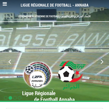
LIGUE RÉGIONALE DE FOOTBALL - ANNABA
FÉDÉRATION ALGÉRIENNE DE FOOTBALL - الاتحاد الجزائري لكرة القدم
Ligue Régionale
de Football Annaba
www.LRF-Annaba.org