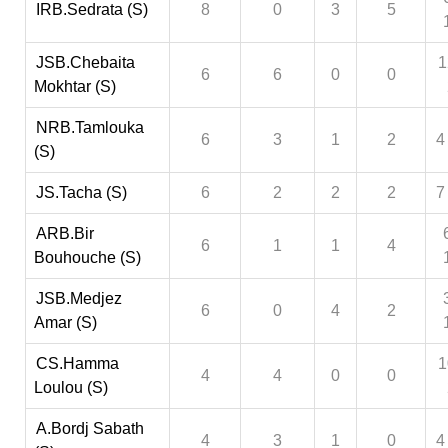
IRB.Sedrata (S)
8
0
3
5
JSB.Chebaita
1
6
6
0
0
Mokhtar (S)
NRB.Tamlouka
6
3
1
2
4
(S)
JS.Tacha (S)
6
2
2
2
7
ARB.Bir
6
1
1
4
Bouhouche (S)
JSB.Medjez
6
0
4
2
Amar (S)
CS.Hamma
1
4
4
0
0
Loulou (S)
A.Bordj Sabath
4
3
1
0
4