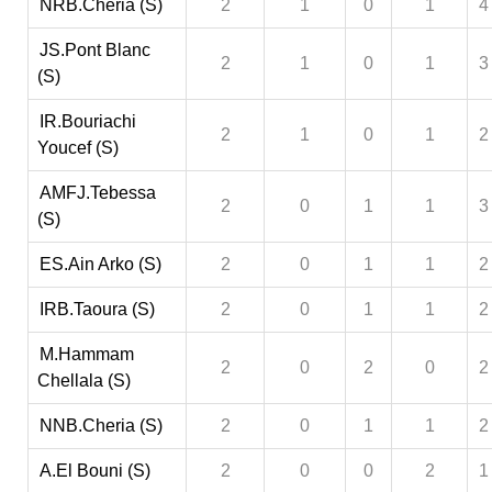
NRB.Cheria (S)
2
1
0
1
4
JS.Pont Blanc
2
1
0
1
3
(S)
IR.Bouriachi
2
1
0
1
2
Youcef (S)
AMFJ.Tebessa
2
0
1
1
3
(S)
ES.Ain Arko (S)
2
0
1
1
2
IRB.Taoura (S)
2
0
1
1
2
M.Hammam
2
0
2
0
2
Chellala (S)
NNB.Cheria (S)
2
0
1
1
2
A.El Bouni (S)
2
0
0
2
1