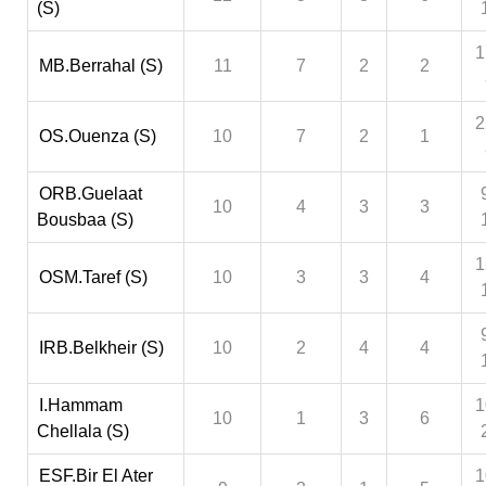
(S)
1
MB.Berrahal (S)
11
7
2
2
2
OS.Ouenza (S)
10
7
2
1
ORB.Guelaat
10
4
3
3
Bousbaa (S)
1
OSM.Taref (S)
10
3
3
4
IRB.Belkheir (S)
10
2
4
4
I.Hammam
1
10
1
3
6
Chellala (S)
ESF.Bir El Ater
1