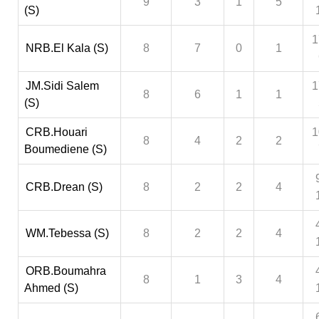
9
3
1
5
(S)
1
NRB.El Kala (S)
8
7
0
1
JM.Sidi Salem
1
8
6
1
1
(S)
CRB.Houari
1
8
4
2
2
Boumediene (S)
CRB.Drean (S)
8
2
2
4
WM.Tebessa (S)
8
2
2
4
ORB.Boumahra
8
1
3
4
Ahmed (S)