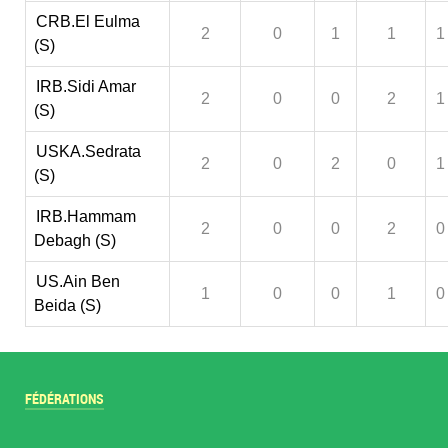
CRB.El Eulma
2
0
1
1
1
(S)
IRB.Sidi Amar
2
0
0
2
1
(S)
USKA.Sedrata
2
0
2
0
1
(S)
IRB.Hammam
2
0
0
2
0
Debagh (S)
US.Ain Ben
1
0
0
1
0
Beida (S)
FÉDÉRATIONS