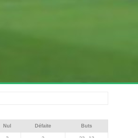
Nul
Défaite
Buts