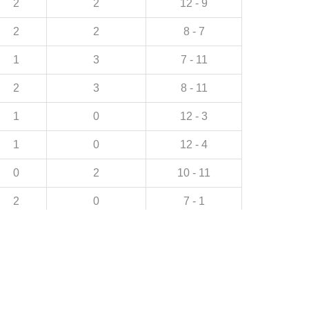
2
2
12 - 9
2
2
8 - 7
1
3
7 - 11
2
3
8 - 11
1
0
12 - 3
1
0
12 - 4
0
2
10 - 11
2
0
7 - 1
0
3
5 - 7
0
0
11 - 2
1
0
9 - 3