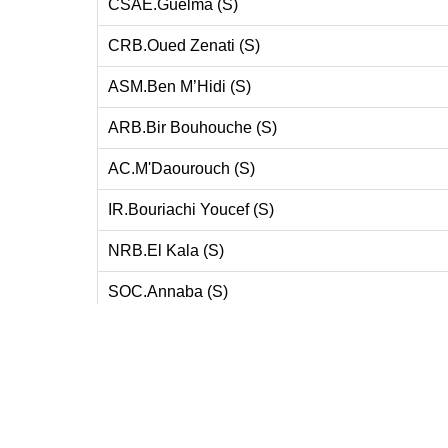
CSAE.Guelma (S)
CRB.Oued Zenati (S)
ASM.Ben M’Hidi (S)
ARB.Bir Bouhouche (S)
AC.M'Daourouch (S)
IR.Bouriachi Youcef (S)
NRB.El Kala (S)
SOC.Annaba (S)
ORB.Boumahra Ahmed (S)
IRB.Medjez Sfa (S)
NRB.Tamlouka (S)