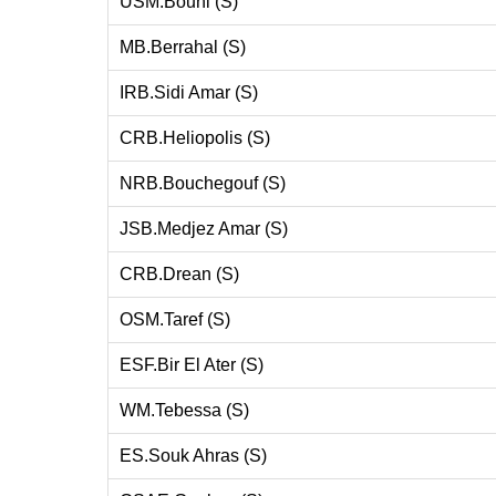
USM.Bouni (S)
MB.Berrahal (S)
IRB.Sidi Amar (S)
CRB.Heliopolis (S)
NRB.Bouchegouf (S)
JSB.Medjez Amar (S)
CRB.Drean (S)
OSM.Taref (S)
ESF.Bir El Ater (S)
WM.Tebessa (S)
ES.Souk Ahras (S)