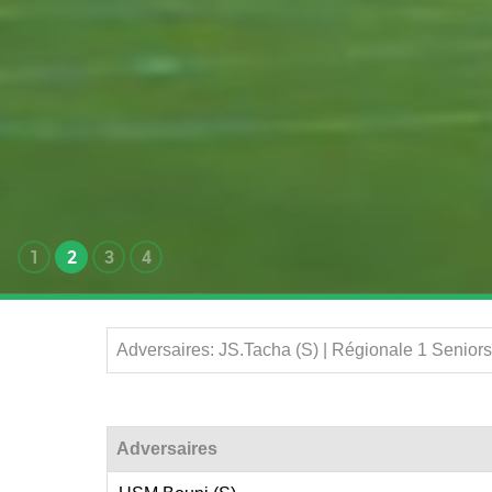
1
2
3
4
Adversaires: JS.Tacha (S) | Régionale 1 Senior
Adversaires