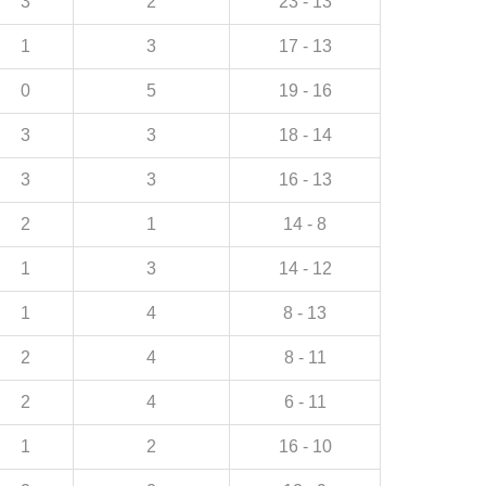
3
2
23 - 13
1
3
17 - 13
0
5
19 - 16
3
3
18 - 14
3
3
16 - 13
2
1
14 - 8
1
3
14 - 12
1
4
8 - 13
2
4
8 - 11
2
4
6 - 11
1
2
16 - 10