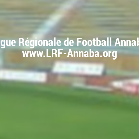
igue Régionale de Football Anna
www.LRF-Annaba.org