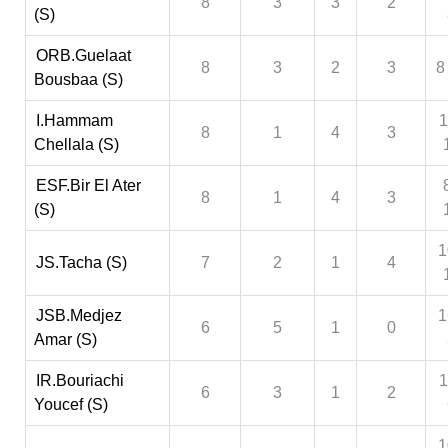
8
3
3
2
(S)
ORB.Guelaat
8
3
2
3
8
Bousbaa (S)
I.Hammam
1
8
1
4
3
Chellala (S)
ESF.Bir El Ater
8
1
4
3
(S)
1
JS.Tacha (S)
7
2
1
4
JSB.Medjez
1
6
5
1
0
Amar (S)
IR.Bouriachi
1
6
3
1
2
Youcef (S)
1