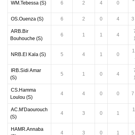
WM.Tebessa (S)
6
2
4
0
OS.Ouenza (S)
6
2
0
4
3
ARB.Bir
6
1
1
4
Bouhouche (S)
1
NRB.El Kala (S)
5
4
1
0
IRB.Sidi Amar
5
1
0
4
(S)
CS.Hamma
4
4
0
0
7
Loulou (S)
AC.M'Daourouch
1
4
3
0
1
(S)
HAMR.Annaba
4
3
0
1
5