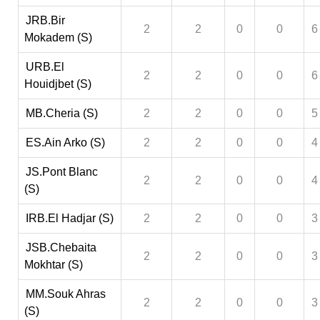
JRB.Bir
2
2
0
0
6
Mokadem (S)
URB.El
2
2
0
0
6
Houidjbet (S)
MB.Cheria (S)
2
2
0
0
5
ES.Ain Arko (S)
2
2
0
0
4
JS.Pont Blanc
2
2
0
0
4
(S)
IRB.El Hadjar (S)
2
2
0
0
3
JSB.Chebaita
2
2
0
0
3
Mokhtar (S)
MM.Souk Ahras
2
2
0
0
3
(S)