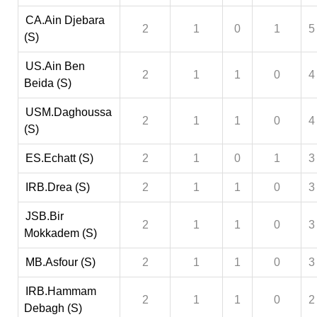
CA.Ain Djebara
2
1
0
1
5
(S)
US.Ain Ben
2
1
1
0
4
Beida (S)
USM.Daghoussa
2
1
1
0
4
(S)
ES.Echatt (S)
2
1
0
1
3
IRB.Drea (S)
2
1
1
0
3
JSB.Bir
2
1
1
0
3
Mokkadem (S)
MB.Asfour (S)
2
1
1
0
3
IRB.Hammam
2
1
1
0
2
Debagh (S)