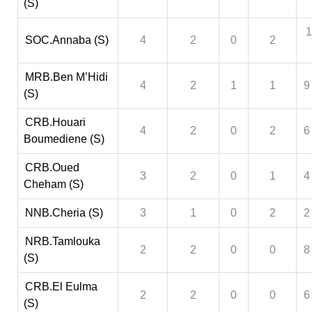
(S)
1
SOC.Annaba (S)
4
2
0
2
MRB.Ben M’Hidi
4
2
1
1
9
(S)
CRB.Houari
4
2
0
2
6
Boumediene (S)
CRB.Oued
3
2
0
1
4
Cheham (S)
NNB.Cheria (S)
3
1
0
2
2
NRB.Tamlouka
2
2
0
0
8
(S)
CRB.El Eulma
2
2
0
0
6
(S)