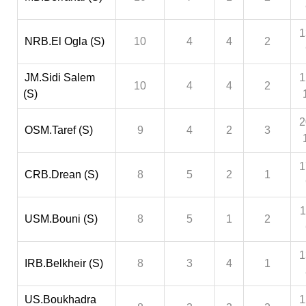
1
NRB.El Ogla (S)
10
4
4
2
JM.Sidi Salem
1
10
4
4
2
(S)
2
OSM.Taref (S)
9
4
2
3
1
CRB.Drean (S)
8
5
2
1
1
USM.Bouni (S)
8
5
1
2
1
IRB.Belkheir (S)
8
3
4
1
US.Boukhadra
1