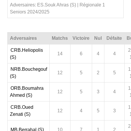
Adversaires: ES.Souk Ahras (S) | Régionale 1
Seniors 2024/2025
Adversaires
Matchs
Victoire
Nul
Défaite
B
CRB.Heliopolis
2
14
6
4
4
(S)
NRB.Bouchegouf
1
12
5
2
5
(S)
ORB.Boumahra
1
12
5
3
4
Ahmed (S)
CRB.Oued
1
12
4
5
3
Zenati (S)
2
MB.Berrahal (S)
10
7
1
2