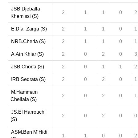
JSB.Djeballa
2
1
1
0
2
Khemissi (S)
E.Diar Zarga (S)
2
1
1
0
1
NRB.Cheria (S)
2
1
1
0
1
A.Ain Khiar (S)
2
0
2
0
3
JSB.Chorfa (S)
2
0
1
1
2
IRB.Sedrata (S)
2
0
2
0
1
M.Hammam
2
0
2
0
1
Chellala (S)
JS.El Harrouchi
2
0
2
0
0
(S)
ASM.Ben M’Hidi
1
1
0
0
2