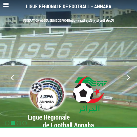
LIGUE RÉGIONALE DE FOOTBALL - ANNABA
FÉDÉRATION ALGÉRIENNE DE FOOTBALL - الاتحاد الجزائري لكرة القدم
Ligue Régionale
de Football Annaba
www.LRF-Annaba.org